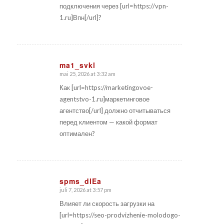
подключения через [url=https://vpn-
1.ru]Впн[/url]?
ma1_svkl
mai 25, 2026 at 3:32 am
says:
Как [url=https://marketingovoe-
agentstvo-1.ru]маркетинговое
агентство[/url] должно отчитываться
перед клиентом — какой формат
оптимален?
spms_dlEa
juli 7, 2026 at 3:57 pm
says:
Влияет ли скорость загрузки на
[url=https://seo-prodvizhenie-molodogo-