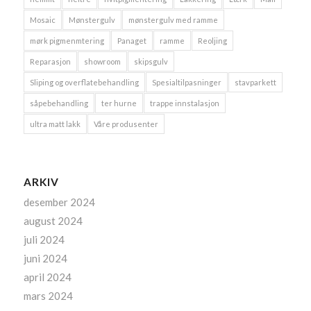
Mosaic
Mønstergulv
mønstergulv med ramme
mørk pigmenmtering
Panaget
ramme
Reoljing
Reparasjon
showroom
skipsgulv
Sliping og overflatebehandling
Spesialtilpasninger
stavparkett
såpebehandling
ter hurne
trappe innstalasjon
ultra matt lakk
Våre produsenter
ARKIV
desember 2024
august 2024
juli 2024
juni 2024
april 2024
mars 2024