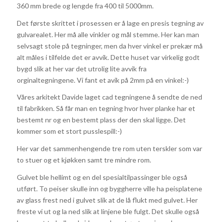
360 mm brede og lengde fra 400 til 5000mm.
Det første skrittet i prosessen er å lage en presis tegning av
gulvarealet. Her må alle vinkler og mål stemme. Her kan man
selvsagt stole på tegninger, men da hver vinkel er prekær må
alt måles i tilfelde det er avvik. Dette huset var virkelig godt
bygd slik at her var det utrolig lite avvik fra
orginaltegningene. Vi fant et avik på 2mm på en vinkel:-)
Våres arkitekt Davide laget cad tegningene å sendte de ned
til fabrikken. Så får man en tegning hvor hver planke har et
bestemt nr og en bestemt plass der den skal ligge. Det
kommer som et stort pusslespill:-)
Her var det sammenhengende tre rom uten terskler som var
to stuer og et kjøkken samt tre mindre rom.
Gulvet ble hellimt og en del spesialtilpassinger ble også
utført. To peiser skulle inn og byggherre ville ha peisplatene
av glass frest ned i gulvet slik at de lå flukt med gulvet. Her
freste vi ut og la ned slik at linjene ble fulgt. Det skulle også