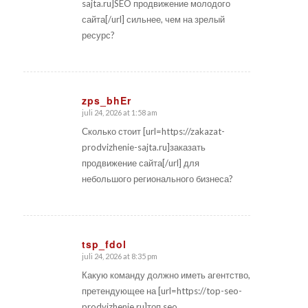
sajta.ru]SEO продвижение молодого
сайта[/url] сильнее, чем на зрелый
ресурс?
zps_bhEr
juli 24, 2026 at 1:58 am
says:
Сколько стоит [url=https://zakazat-
prodvizhenie-sajta.ru]заказать
продвижение сайта[/url] для
небольшого регионального бизнеса?
tsp_fdol
juli 24, 2026 at 8:35 pm
says:
Какую команду должно иметь агентство,
претендующее на [url=https://top-seo-
prodvizhenie.ru]топ seo