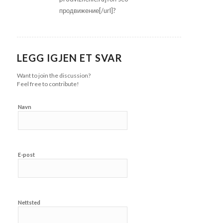
продвижение[/url]?
LEGG IGJEN ET SVAR
Want to join the discussion?
Feel free to contribute!
Navn
E-post
Nettsted