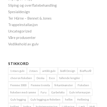
Sliping og overflatebehandling
Spesialdesign
Ter Hürne – Bennet & Jones
Trappeinstallasjon
Uncategorized
Våre produsenter
Vedlikehold av gulv
STIKKORD
1 stavs gulv
2 stavs
antikk gulv
biofil Design
BioPlus©
chevron fiskeben
Deska
Esco
fallende lengder
Fiemme 3000
Fiemme tremila
firkantmønster
Fiskeben
fiskeben med ramme
Furu
Garbelotto
Gulv informasjon
Gulv legging
Gulv legging av fiskeben
hellim
Helliming
hellimt
heltre
hvitpigmentering
Lakkering
Lærk
Mafi