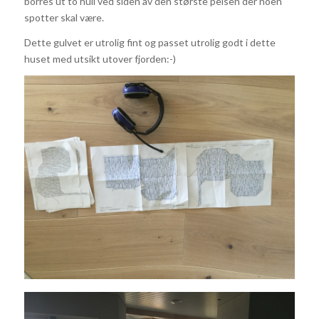
borres ut to hull ved siden av den største peisen der noen
spotter skal være.
Dette gulvet er utrolig fint og passet utrolig godt i dette
huset med utsikt utover fjorden:-)