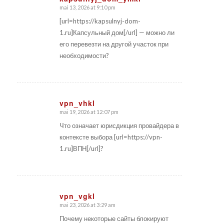
mai 13, 2026 at 9:10 pm
says:
[url=https://kapsulnyj-dom-
1.ru]Капсульный дом[/url] — можно ли
его перевезти на другой участок при
необходимости?
vpn_vhkl
mai 19, 2026 at 12:07 pm
says:
Что означает юрисдикция провайдера в
контексте выбора [url=https://vpn-
1.ru]ВПН[/url]?
vpn_vgkl
mai 23, 2026 at 3:29 am
says:
Почему некоторые сайты блокируют