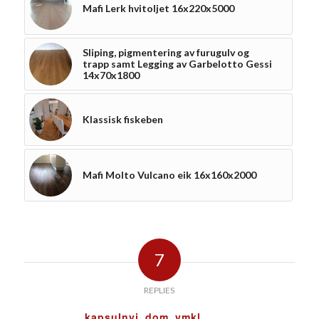
Mafi Lerk hvitoljet 16x220x5000
Sliping, pigmentering av furugulv og
trapp samt Legging av Garbelotto Gessi
14x70x1800
Klassisk fiskeben
Mafi Molto Vulcano eik 16x160x2000
7
REPLIES
kapsulnyj_dom_ymkl