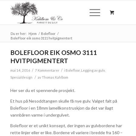
Du er her:
Hjem
/
Bolefloor
/
BoleFloor eik osmo 3111 hvitpigmentert
BOLEFLOOR EIK OSMO 3111
HVITPIGMENTERT
/
/
mai 14, 2016
7 Kommentarer
i
Bolefloor
,
Legging av gulv
,
/
Spesialdesign
av
Thomas Kahlbom
Her ser du et spennende prosjekt.
Et hus på Nesoddtangen skulle få nye gulv. Valget falt på
Bolefloor i en 18mm lamellkonstruskjon da det var ilagt
vannbåren varme i undergulvet.
Bolefloor er et unikt konsept, der ingen av gulvbordene har
rette linjer eller er like. Bordene vil variere i bredde fra 160 –