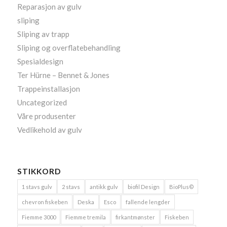
Reparasjon av gulv
sliping
Sliping av trapp
Sliping og overflatebehandling
Spesialdesign
Ter Hürne – Bennet & Jones
Trappeinstallasjon
Uncategorized
Våre produsenter
Vedlikehold av gulv
STIKKORD
1 stavs gulv
2 stavs
antikk gulv
biofil Design
BioPlus©
chevron fiskeben
Deska
Esco
fallende lengder
Fiemme 3000
Fiemme tremila
firkantmønster
Fiskeben