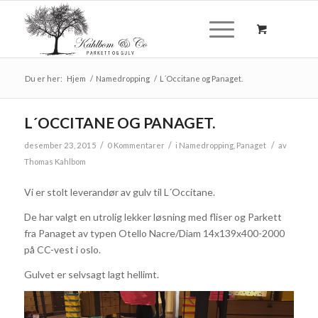
Du er her:
Hjem
/
Namedropping
/
L´Occitane og Panaget.
L´OCCITANE OG PANAGET.
/
/
/
desember 23, 2015
0 Kommentarer
i
Namedropping
,
Panaget
av
Thomas Kahlbom
Vi er stolt leverandør av gulv til L´Occitane.
De har valgt en utrolig lekker løsning med fliser og Parkett
fra Panaget av typen Otello Nacre/Diam 14x139x400-2000
på CC-vest i oslo.
Gulvet er selvsagt lagt hellimt.