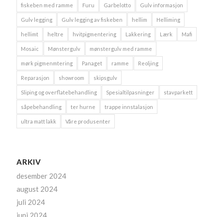
fiskeben med ramme
Furu
Garbelotto
Gulv informasjon
Gulv legging
Gulv legging av fiskeben
hellim
Helliming
hellimt
heltre
hvitpigmentering
Lakkering
Lærk
Mafi
Mosaic
Mønstergulv
mønstergulv med ramme
mørk pigmenmtering
Panaget
ramme
Reoljing
Reparasjon
showroom
skipsgulv
Sliping og overflatebehandling
Spesialtilpasninger
stavparkett
såpebehandling
ter hurne
trappe innstalasjon
ultra matt lakk
Våre produsenter
ARKIV
desember 2024
august 2024
juli 2024
juni 2024