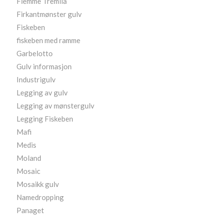
Fiemme Tremila
Firkantmønster gulv
Fiskeben
fiskeben med ramme
Garbelotto
Gulv informasjon
Industrigulv
Legging av gulv
Legging av mønstergulv
Legging Fiskeben
Mafi
Medis
Moland
Mosaic
Mosaikk gulv
Namedropping
Panaget