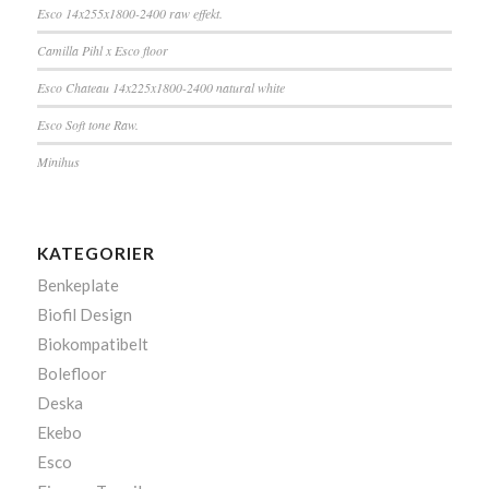
Esco 14x255x1800-2400 raw effekt.
Camilla Pihl x Esco floor
Esco Chateau 14x225x1800-2400 natural white
Esco Soft tone Raw.
Minihus
KATEGORIER
Benkeplate
Biofil Design
Biokompatibelt
Bolefloor
Deska
Ekebo
Esco