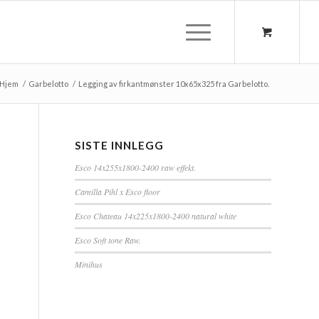
Hjem
/
Garbelotto
/
Legging av firkantmønster 10x65x325 fra Garbelotto.
SISTE INNLEGG
Esco 14x255x1800-2400 raw effekt.
Camilla Pihl x Esco floor
Esco Chateau 14x225x1800-2400 natural white
Esco Soft tone Raw.
Minihus