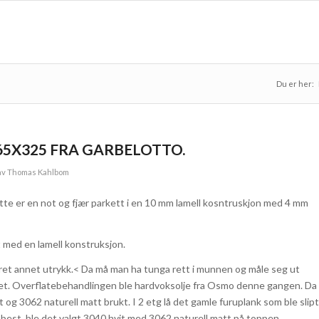
Du er her:
5X325 FRA GARBELOTTO.
av
Thomas Kahlbom
tte er en not og fjær parkett i en 10 mm lamell kosntruskjon med 4 mm
t med en lamell konstruksjon.
fåret annet utrykk.< Da må man ha tunga rett i munnen og måle seg ut
es det. Overflatebehandlingen ble hardvoksolje fra Osmo denne gangen. Da
t og 3062 naturell matt brukt. I 2 etg lå det gamle furuplank som ble slipt
best, ble det valgt 3040 hvit med 3062 naturell matt på toppen