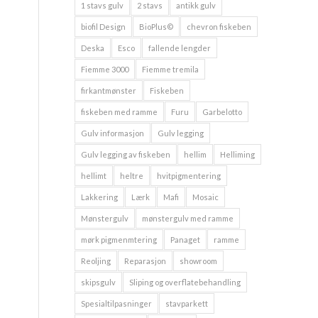
1 stavs gulv
2 stavs
antikk gulv
biofil Design
BioPlus©
chevron fiskeben
Deska
Esco
fallende lengder
Fiemme 3000
Fiemme tremila
firkantmønster
Fiskeben
fiskeben med ramme
Furu
Garbelotto
Gulv informasjon
Gulv legging
Gulv legging av fiskeben
hellim
Helliming
hellimt
heltre
hvitpigmentering
Lakkering
Lærk
Mafi
Mosaic
Mønstergulv
mønstergulv med ramme
mørk pigmenmtering
Panaget
ramme
Reoljing
Reparasjon
showroom
skipsgulv
Sliping og overflatebehandling
Spesialtilpasninger
stavparkett