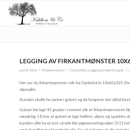
LEGGING AV FIRKANTMØNSTER 10X6
/
/
/
juni 8, 2016
0 Kommentarer
i
Garbelotto
,
Legging av mønstergulv
Her ser du firkantmøsnter i eik fra Garbelotto 10x65x325. De
slipesjikt.
Kunden skulle ha varme i gulvet og da fungerer det alltid bes
Gulvet ble lagt 45 grader i rommet slik at firkantmønsteret 
nøyaktig:-) Etter at gulvet er lagt hellimt, slipes og sparkl
kunden ville ha et lyst utrykk ble pigmenteringsoljen 3111 hvi
og behandlet med hardvoksolje. For at gulvene skulle matche 