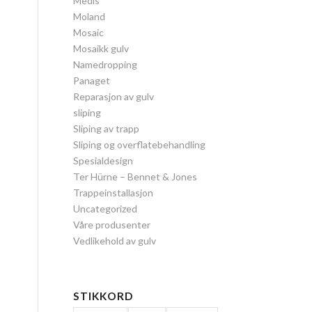
Medis
Moland
Mosaic
Mosaikk gulv
Namedropping
Panaget
Reparasjon av gulv
sliping
Sliping av trapp
Sliping og overflatebehandling
Spesialdesign
Ter Hürne – Bennet & Jones
Trappeinstallasjon
Uncategorized
Våre produsenter
Vedlikehold av gulv
STIKKORD