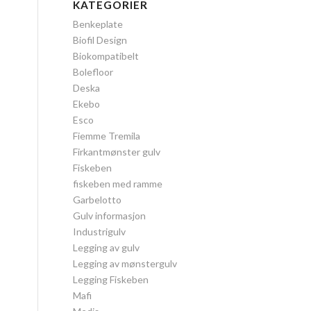
KATEGORIER
Benkeplate
Biofil Design
Biokompatibelt
Bolefloor
Deska
Ekebo
Esco
Fiemme Tremila
Firkantmønster gulv
Fiskeben
fiskeben med ramme
Garbelotto
Gulv informasjon
Industrigulv
Legging av gulv
Legging av mønstergulv
Legging Fiskeben
Mafi