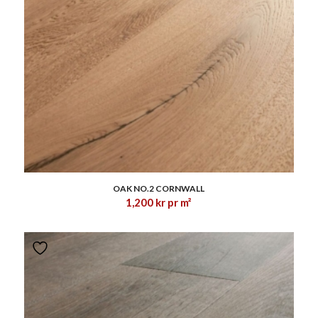
1.00
OAK NO.2 CORNWALL
1,200
kr
pr m²