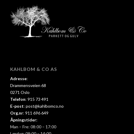
KAHLBOM & CO AS
Adresse
:
Drammensveien 68
0271 Oslo
Telefon
:
915 73 491
E-post
:
post@kahlbomco.no
Org.nr
:
911 696 649
Åpningstider:
Man – Fre: 08:00 – 17:00
Lørdag: 09:00 – 14:00