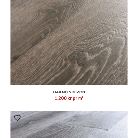
1.00
OAK NO.5 DEVON
1,200
kr
pr m²