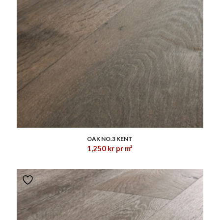
1.00
OAK NO.3 KENT
1,250
kr
pr m²