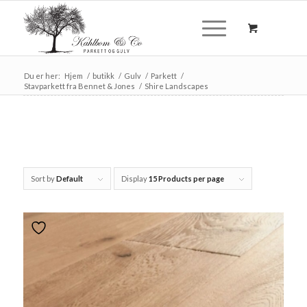
Du er her:
Hjem
/
butikk
/
Gulv
/
Parkett
/
Stavparkett fra Bennet & Jones
/
Shire Landscapes
Sort by
Default
Display
15 Products per page