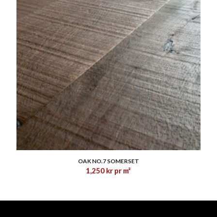
1.83
OAK NO.7 SOMERSET
1,250
kr
pr m²