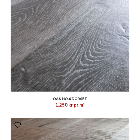
1.00
OAK NO.6 DORSET
1,250
kr
pr m²