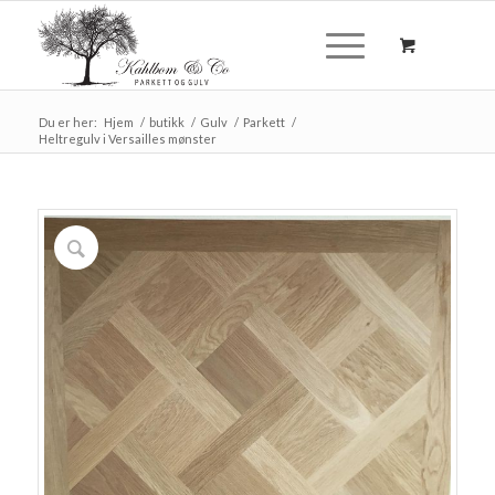
Du er her:
Hjem
/
butikk
/
Gulv
/
Parkett
/
Heltregulv i Versailles mønster