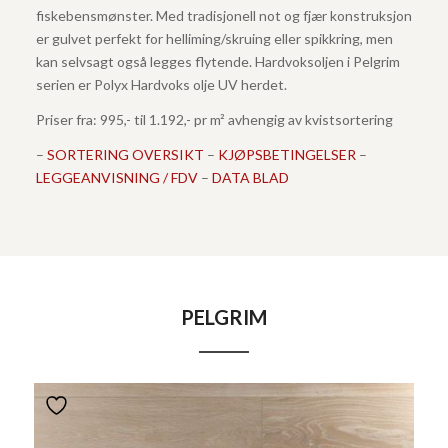
fiskebensmønster. Med tradisjonell not og fjær konstruksjon
er gulvet perfekt for helliming/skruing eller spikkring, men
kan selvsagt også legges flytende. Hardvoksoljen i Pelgrim
serien er Polyx Hardvoks olje UV herdet.
Priser fra: 995,- til 1.192,- pr m² avhengig av kvistsortering
–
SORTERING OVERSIKT
–
KJØPSBETINGELSER
–
LEGGEANVISNING / FDV
–
DATA BLAD
PELGRIM