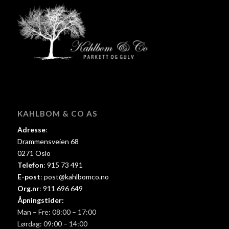
KAHLBOM & CO AS
Adresse
:
Drammensveien 68
0271 Oslo
Telefon
:
915 73 491
E-post
:
post@kahlbomco.no
Org.nr
:
911 696 649
Åpningstider:
Man – Fre: 08:00 – 17:00
Lørdag: 09:00 – 14:00