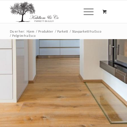
Du er her:
Hjem
/
Produkter
/
Parkett
/
Stavparkett fra Esco
/
Pelgrim fra Esco