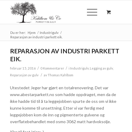
Du er her:
Hjem
/
Industrigulv
/
Reparasjon av industri parkett eik.
REPARASJON AV INDUSTRI PARKETT
EIK.
/
/
februar 15, 2016
0 Kommentarer
i
Industrigulv
,
Legging av gulv
,
/
Reparasjon av gulv
av
Thomas Kahlbom
Utestedet Jeger har gjørt en totalrenovering. Det var
www.abestarparkett.no som hadde oppdraget, men da de
ikke hadde tid til å ta leggejobben spurte de oss om vi ikke
kunne komme til unsettning. Etter vi var ferdig med
leggejobben kom de inn og pigmenterte gulvene og
overflatebehandlet med osmo 3062 matt hardvoksolje.
Klar til fest igjen:-)