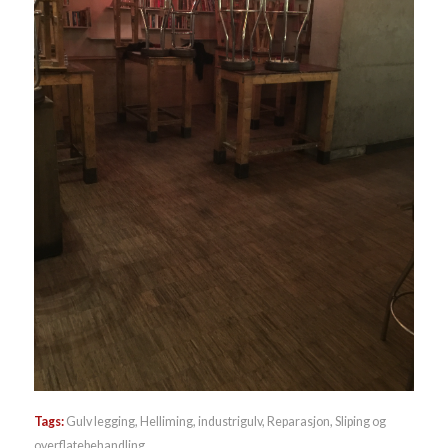
Tags:
Gulv legging
,
Helliming
,
industrigulv
,
Reparasjon
,
Sliping og
overflatebehandling