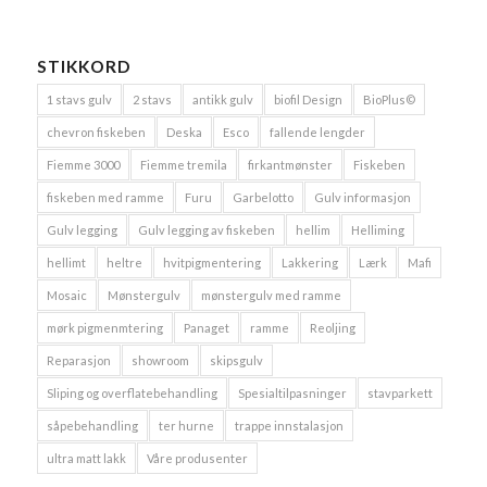
STIKKORD
1 stavs gulv
2 stavs
antikk gulv
biofil Design
BioPlus©
chevron fiskeben
Deska
Esco
fallende lengder
Fiemme 3000
Fiemme tremila
firkantmønster
Fiskeben
fiskeben med ramme
Furu
Garbelotto
Gulv informasjon
Gulv legging
Gulv legging av fiskeben
hellim
Helliming
hellimt
heltre
hvitpigmentering
Lakkering
Lærk
Mafi
Mosaic
Mønstergulv
mønstergulv med ramme
mørk pigmenmtering
Panaget
ramme
Reoljing
Reparasjon
showroom
skipsgulv
Sliping og overflatebehandling
Spesialtilpasninger
stavparkett
såpebehandling
ter hurne
trappe innstalasjon
ultra matt lakk
Våre produsenter