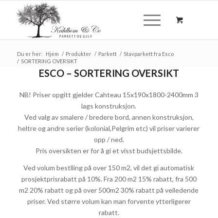
Du er her:
Hjem
/
Produkter
/
Parkett
/
Stavparkett fra Esco
/
SORTERING OVERSIKT
ESCO – SORTERING OVERSIKT
NB! Priser opgitt gjelder Cahteau 15x190x1800-2400mm 3
lags konstruksjon.
Ved valg av smalere / bredere bord, annen konstruksjon,
heltre og andre serier (kolonial,Pelgrim etc) vil priser varierer
opp / ned.
Pris oversikten er for å gi et visst budsjettsbilde.
Ved volum bestlling på over 150 m2, vil det gi automatisk
prosjektprisrabatt på 10%. Fra 200 m2 15% rabatt, fra 500
m2 20% rabatt og på over 500m2 30% rabatt på veiledende
priser. Ved større volum kan man forvente ytterligerer
rabatt.