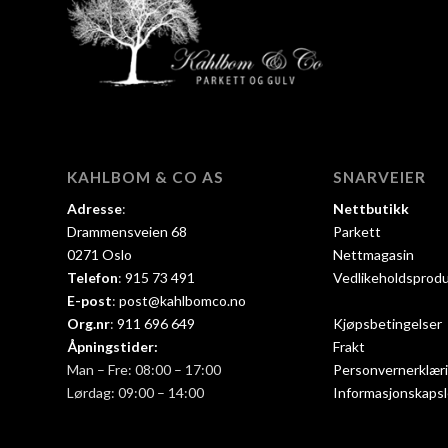
KAHLBOM & CO AS
SNARVEIER
Adresse
:
Nettbutikk
Drammensveien 68
Parkett
0271 Oslo
Nettmagasin
Telefon
:
915 73 491
Vedlikeholdsprod
E-post
:
post@kahlbomco.no
Org.nr
:
911 696 649
Kjøpsbetingelser
Åpningstider:
Frakt
Man – Fre: 08:00 – 17:00
Personvernerklær
Lørdag: 09:00 – 14:00
Informasjonskapsl