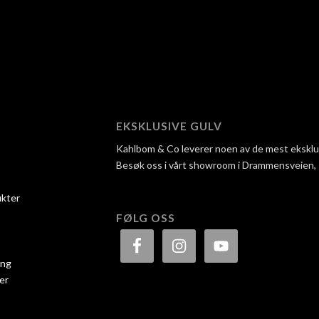
EKSKLUSIVE GULV
Kahlbom & Co leverer noen av de mest eksklusi
Besøk oss i vårt showroom i Drammensveien, så 
ukter
FØLG OSS
ing
er