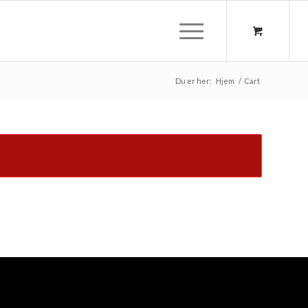
Du er her:
Hjem
/
Cart