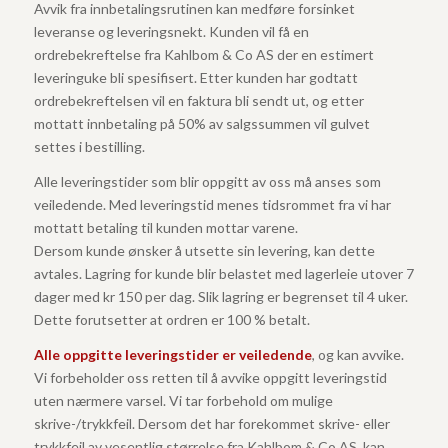
Avvik fra innbetalingsrutinen kan medføre forsinket
leveranse og leveringsnekt. Kunden vil få en
ordrebekreftelse fra Kahlbom & Co AS der en estimert
leveringuke bli spesifisert. Etter kunden har godtatt
ordrebekreftelsen vil en faktura bli sendt ut, og etter
mottatt innbetaling på 50% av salgssummen vil gulvet
settes i bestilling.
Alle leveringstider som blir oppgitt av oss må anses som
veiledende. Med leveringstid menes tidsrommet fra vi har
mottatt betaling til kunden mottar varene.
Dersom kunde ønsker å utsette sin levering, kan dette
avtales. Lagring for kunde blir belastet med lagerleie utover 7
dager med kr 150 per dag. Slik lagring er begrenset til 4 uker.
Dette forutsetter at ordren er 100 % betalt.
Alle oppgitte leveringstider er veiledende
, og kan avvike.
Vi forbeholder oss retten til å avvike oppgitt leveringstid
uten nærmere varsel. Vi tar forbehold om mulige
skrive-/trykkfeil. Dersom det har forekommet skrive- eller
trykkfeil av vesentlig størrelse fra Kahlbom & Co AS, kan