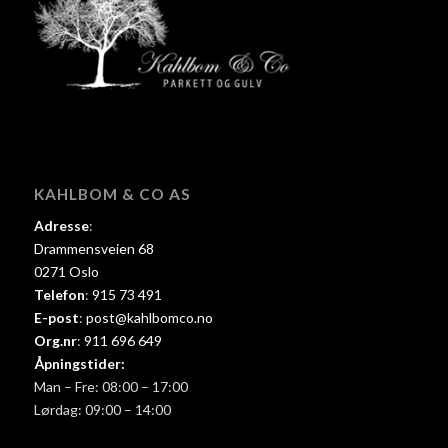
KAHLBOM & CO AS
Adresse
:
Drammensveien 68
0271 Oslo
Telefon
:
915 73 491
E-post
:
post@kahlbomco.no
Org.nr
:
911 696 649
Åpningstider:
Man – Fre: 08:00 – 17:00
Lørdag: 09:00 – 14:00