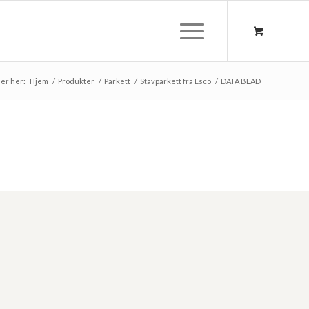
er her:
Hjem
/
Produkter
/
Parkett
/
Stavparkett fra Esco
/
DATA BLAD