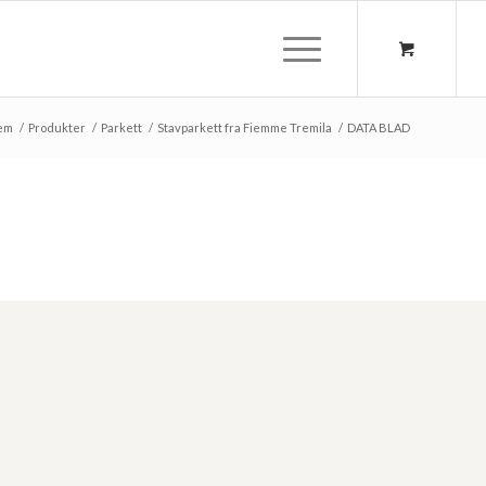
em
/
Produkter
/
Parkett
/
Stavparkett fra Fiemme Tremila
/
DATA BLAD