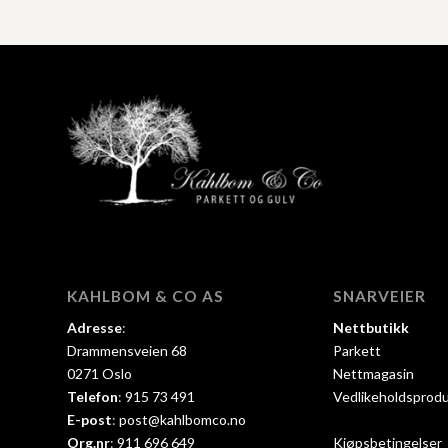
KAHLBOM & CO AS
SNARVEIER
Adresse
:
Nettbutikk
Drammensveien 68
Parkett
0271 Oslo
Nettmagasin
Telefon
:
915 73 491
Vedlikeholdsprod
E-post
:
post@kahlbomco.no
Org.nr
:
911 696 649
Kjøpsbetingelser