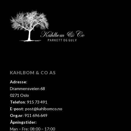
KAHLBOM & CO AS
Adresse
:
Drammensveien 68
0271 Oslo
Telefon
:
915 73 491
E-post
:
post@kahlbomco.no
Org.nr
:
911 696 649
Åpningstider:
Man – Fre: 08:00 – 17:00