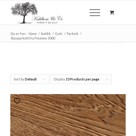
Du er her:
Hjem
/
butikk
/
Gulv
/
Parkett
/
Stavparkett fra Fiemme 3000
Sort by
Default
Display
15 Products per page