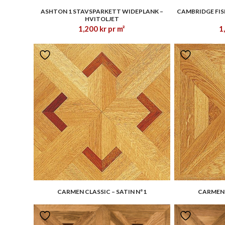
1.40
ASHTON 1 STAVSPARKETT WIDEPLANK –
CAMBRIDGE FI
HVITOLJET
1,200
kr
pr m²
1
CARMEN CLASSIC – SATIN N°1
CARMEN 