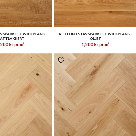
1.00
1.00
AVSPARKETT WIDEPLANK –
ASHTON 1 STAVSPARKETT WIDEPLANK –
ATTLAKKERT
OLJET
,200
kr
pr m²
1,200
kr
pr m²