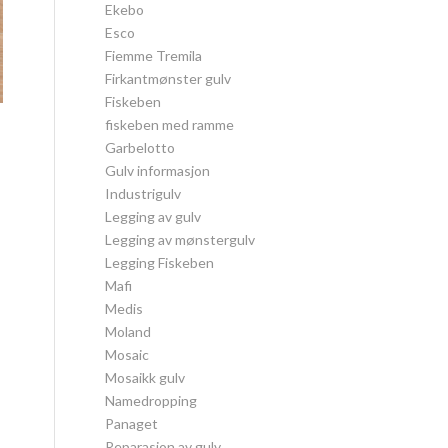
Ekebo
Esco
Fiemme Tremila
Firkantmønster gulv
Fiskeben
fiskeben med ramme
Garbelotto
Gulv informasjon
Industrigulv
Legging av gulv
Legging av mønstergulv
Legging Fiskeben
Mafi
Medis
Moland
Mosaic
Mosaikk gulv
Namedropping
Panaget
Reparasjon av gulv