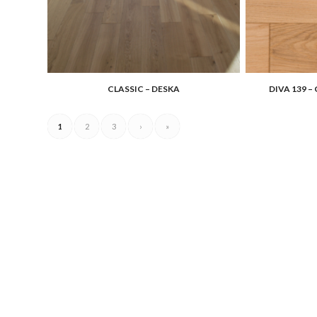
4.00
CLASSIC – DESKA
DIVA 139 –
1
2
3
›
»