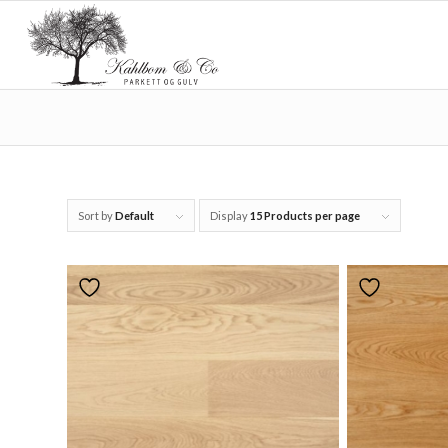
Sort by
Default
Display
15 Products per page