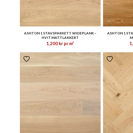
1.00
ASHTON 1 STAVSPARKETT WIDEPLANK –
ASHTON 1 ST
HVIT MATTLAKKERT
M
1,200
kr
pr m²
1