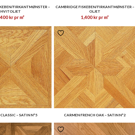
1.00
1.00
SKEBEN/FIRKANTMØNSTER –
CAMBRIDGE FISKEBEN/FIRKANTMØNSTER –
HVITOLJET
OLJET
,400
kr
pr m²
1,400
kr
pr m²
CLASSIC – SATIN N°5
CARMEN FRENCH OAK – SATIN N°2