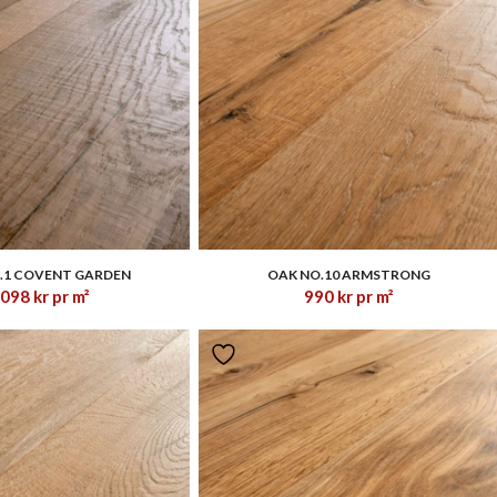
1.00
1.33
.1 COVENT GARDEN
OAK NO.10 ARMSTRONG
,098
kr
pr m²
990
kr
pr m²