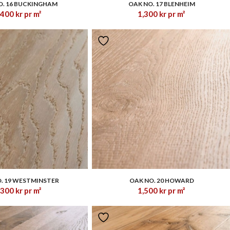
O. 16 BUCKINGHAM
OAK NO. 17 BLENHEIM
,400
kr
pr m²
1,300
kr
pr m²
1.00
1.00
. 19 WESTMINSTER
OAK NO. 20 HOWARD
,300
kr
pr m²
1,500
kr
pr m²