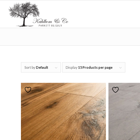
Sort by
Default
Display
15 Products per page