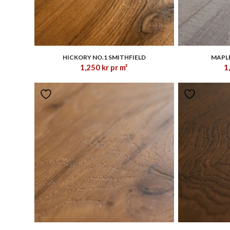
1.00
HICKORY NO.1 SMITHFIELD
MAPLE
1,250
kr
pr m²
1
1.00