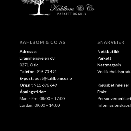
KAHLBOM & CO AS
SNARVEIER
Adresse
:
Nettbutikk
Drammensveien 68
Parkett
0271 Oslo
Nettmagasin
Telefon
:
915 73 491
Vedlikeholdsprod
E-post
:
post@kahlbomco.no
Org.nr
:
911 696 649
Kjøpsbetingelser
Åpningstider:
Frakt
Man – Fre: 08:00 – 17:00
Personvernerklær
Lørdag: 09:00 – 14:00
Informasjonskapsl