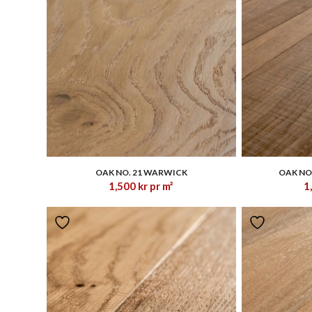
1.00
OAK NO. 21 WARWICK
OAK NO
1,500
kr
pr m²
1