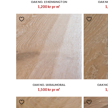
OAK NO. 15 KENSINGTON
OAK N
1,200
kr
pr m²
1
1.00
OAK NO. 18 BALMORAL
OAK NO
1,500
kr
pr m²
1