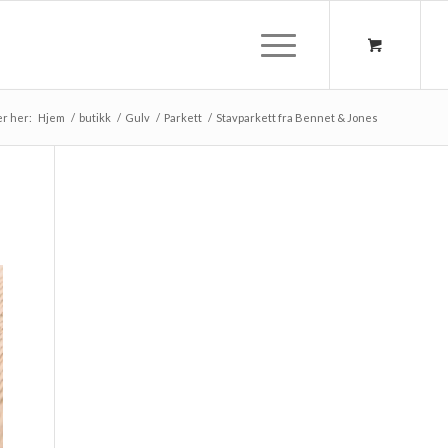
er her:
Hjem
/
butikk
/
Gulv
/
Parkett
/
Stavparkett fra Bennet & Jones