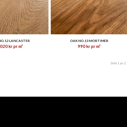
1.83
1.00
NO.12 LANCASTER
OAK NO.13 MORTIMER
,020
kr
pr m²
990
kr
pr m²
Side 1 av 2