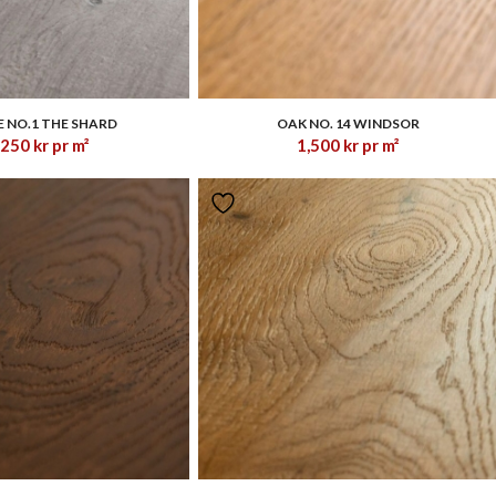
1.00
1.00
 NO.1 THE SHARD
OAK NO. 14 WINDSOR
,250
kr
pr m²
1,500
kr
pr m²
1.00
1.00