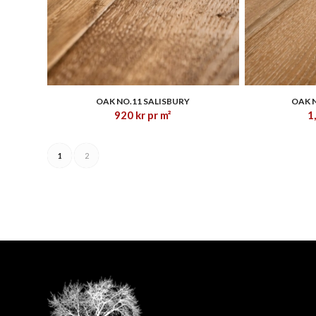
2.94
OAK NO.11 SALISBURY
OAK 
920
kr
pr m²
1
1
2