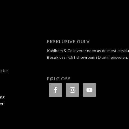
EKSKLUSIVE GULV
Kahlbom & Co leverer noen av de mest eksklusi
Besøk oss i vårt showroom i Drammensveien, så 
ukter
FØLG OSS
ing
er