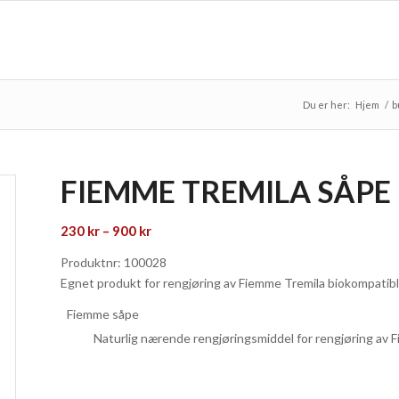
Du er her:
Hjem
/
b
FIEMME TREMILA SÅPE
Prisområde:
230
kr
–
900
kr
230 kr
Produktnr: 100028
til
Egnet produkt for rengjøring av Fiemme Tremila biokompatibl
900 kr
Fiemme såpe
Naturlig nærende rengjøringsmiddel for rengjøring av 