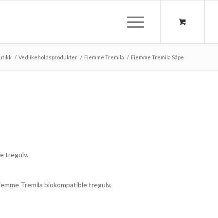
utikk
/
Vedlikeholdsprodukter
/
Fiemme Tremila
/
Fiemme Tremila Såpe
e tregulv.
Fiemme Tremila biokompatible tregulv.