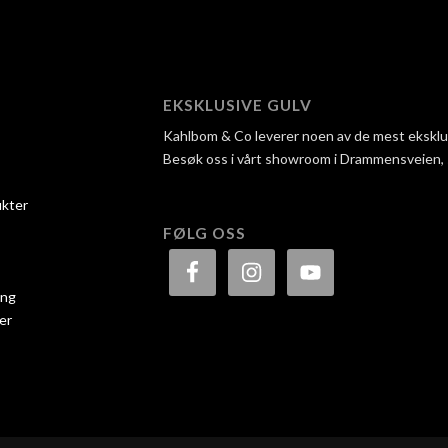
EKSKLUSIVE GULV
Kahlbom & Co leverer noen av de mest eksklusi
Besøk oss i vårt showroom i Drammensveien, så 
ukter
FØLG OSS
ing
er