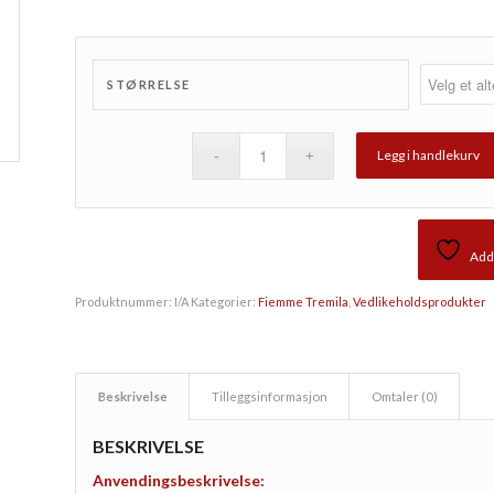
STØRRELSE
Legg i handlekurv
Add 
Produktnummer:
I/A
Kategorier:
Fiemme Tremila
,
Vedlikeholdsprodukter
Beskrivelse
Tilleggsinformasjon
Omtaler (0)
BESKRIVELSE
Anvendingsbeskrivelse: