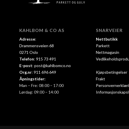
KAHLBOM & CO AS
SNARVEIER
Adresse
:
Nettbutikk
Drammensveien 68
Parkett
0271 Oslo
Nettmagasin
Telefon
:
915 73 491
Vedlikeholdsprod
E-post
:
post@kahlbomco.no
Org.nr
:
911 696 649
Kjøpsbetingelser
Åpningstider:
Frakt
Man – Fre: 08:00 – 17:00
Personvernerklær
Lørdag: 09:00 – 14:00
Informasjonskapsl