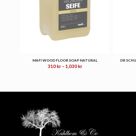
MAFI WOOD FLOOR SOAP NATURAL
DR SCHU
Prisområde:
310
kr
–
1,030
kr
310 kr
til
1,030 kr