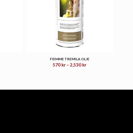
FIEMME TREMILA OLJE
isområde:
Prisområde:
570
kr
–
2,530
kr
0 kr
570 kr
til
050 kr
2,530 kr