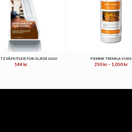
TZ SÅPE/PLEIE FOR OLJEDE GULV
FIEMME TREMILA VOKS
Pr
144
kr
250
kr
–
1,050
kr
25
til
1,