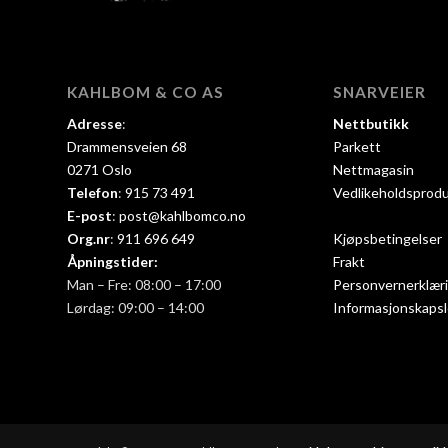
KAHLBOM & CO AS
SNARVEIER
Adresse
:
Nettbutikk
Drammensveien 68
Parkett
0271 Oslo
Nettmagasin
Telefon
:
915 73 491
Vedlikeholdsprod
E-post
:
post@kahlbomco.no
Org.nr
:
911 696 649
Kjøpsbetingelser
Åpningstider:
Frakt
Man – Fre: 08:00 – 17:00
Personvernerklær
Lørdag: 09:00 – 14:00
Informasjonskapsl