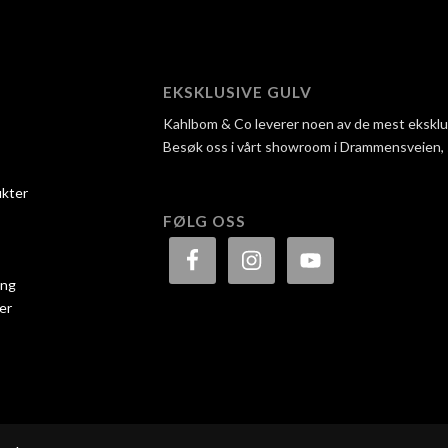
EKSKLUSIVE GULV
Kahlbom & Co leverer noen av de mest eksklusi
Besøk oss i vårt showroom i Drammensveien, så 
ukter
FØLG OSS
ing
er