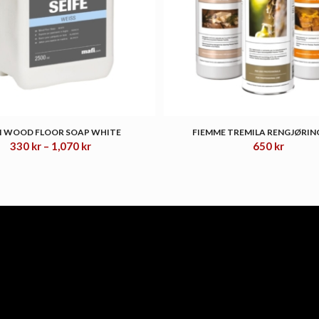
I WOOD FLOOR SOAP WHITE
FIEMME TREMILA RENGJØRING
Prisområde:
330
kr
–
1,070
kr
650
kr
330 kr
til
1,070 kr