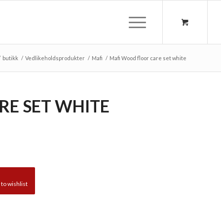
/
butikk
/
Vedlikeholdsprodukter
/
Mafi
/
Mafi Wood floor care set white
RE SET WHITE
to wishlist