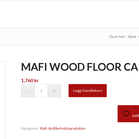
Du er her:
Hjem
MAFI WOOD FLOOR CA
1,760
kr
Legg i handlekurv
Add 
Kategorier:
Mafi
,
Vedlikeholdsprodukter