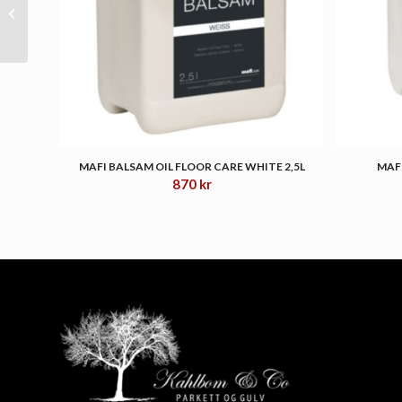
MAFI Professional oil
natural 5L
MAFI BALSAM OIL FLOOR CARE WHITE 2,5L
MAF
870
kr