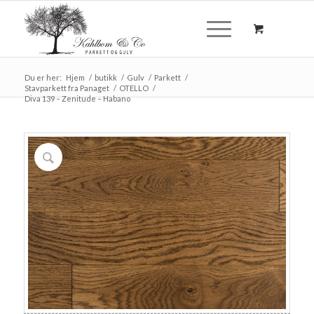
Du er her:
Hjem
/
butikk
/
Gulv
/
Parkett
/
Stavparkett fra Panaget
/
OTELLO
/
Diva 139 – Zenitude – Habano