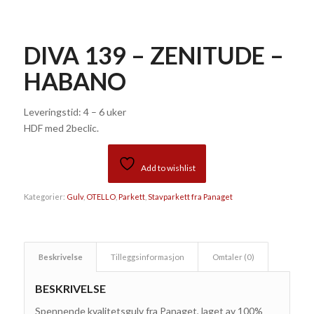
DIVA 139 – ZENITUDE –
HABANO
Leveringstid: 4 – 6 uker
HDF med 2beclic.
Add to wishlist
Kategorier:
Gulv
,
OTELLO
,
Parkett
,
Stavparkett fra Panaget
Beskrivelse
Tilleggsinformasjon
Omtaler (0)
BESKRIVELSE
Spennende kvalitetsgulv fra Panaget, laget av 100%