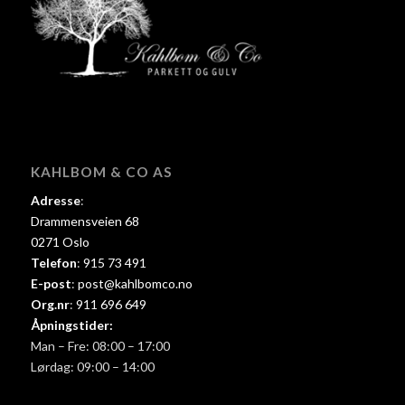
KAHLBOM & CO AS
Adresse
:
Drammensveien 68
0271 Oslo
Telefon
:
915 73 491
E-post
:
post@kahlbomco.no
Org.nr
:
911 696 649
Åpningstider:
Man – Fre: 08:00 – 17:00
Lørdag: 09:00 – 14:00