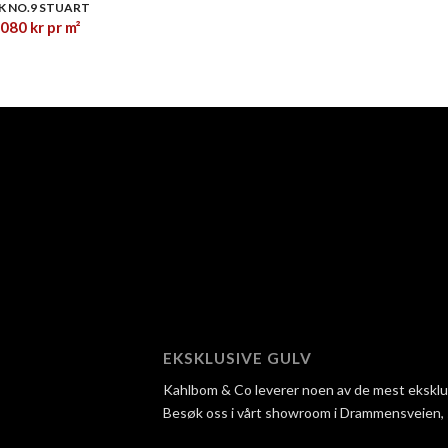
K NO.9 STUART
,080
kr
pr m²
EKSKLUSIVE GULV
Kahlbom & Co leverer noen av de mest eksklusi
Besøk oss i vårt showroom i Drammensveien, så 