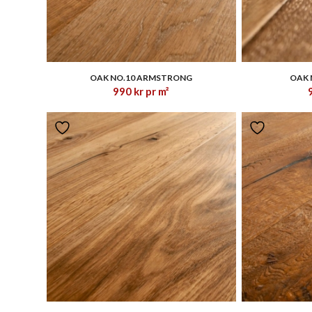
1.33
OAK NO.10 ARMSTRONG
OAK 
990
kr
pr m²
1.00