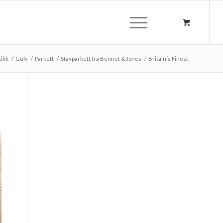
tikk
/
Gulv
/
Parkett
/
Stavparkett fra Bennet & Jones
/
Britain´s Finest