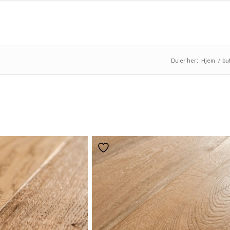
Du er her:
Hjem
/
bu