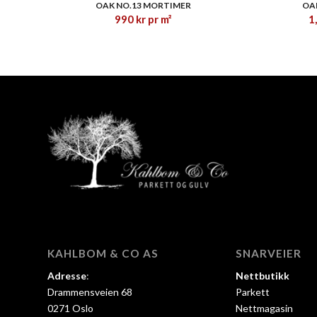
OAK NO.13 MORTIMER
OA
990
kr
pr m²
1
KAHLBOM & CO AS
SNARVEIER
Adresse
:
Nettbutikk
Drammensveien 68
Parkett
0271 Oslo
Nettmagasin