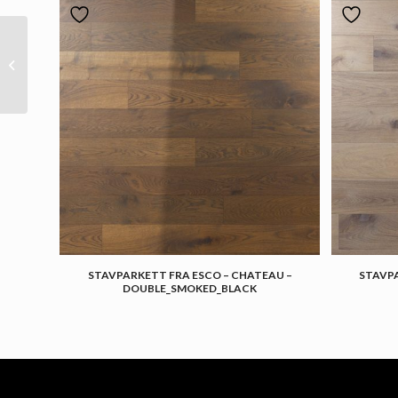
Stavparkett fra Esco –
Kolonial- Natural_white
STAVPARKETT FRA ESCO – CHATEAU –
STAVPA
DOUBLE_SMOKED_BLACK