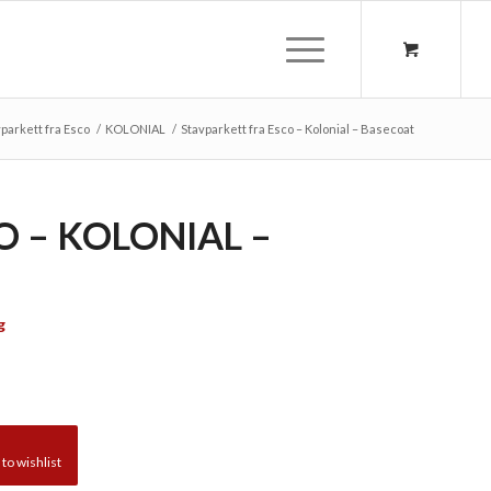
parkett fra Esco
/
KOLONIAL
/
Stavparkett fra Esco – Kolonial – Basecoat
O – KOLONIAL –
g
to wishlist