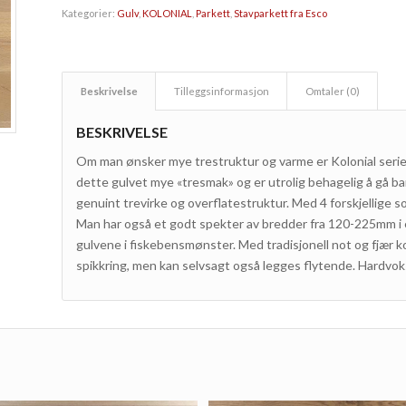
Kategorier:
Gulv
,
KOLONIAL
,
Parkett
,
Stavparkett fra Esco
Beskrivelse
Tilleggsinformasjon
Omtaler (0)
BESKRIVELSE
Om man ønsker mye trestruktur og varme er Kolonial serien
dette gulvet mye «tresmak» og er utrolig behagelig å gå bar
genuint trevirke og overflatestruktur. Med 4 forskjellige s
Man har også et godt spekter av bredder fra 120-225mm i en
gulvene i fiskebensmønster. Med tradisjonell not og fjær ko
spikkring, men kan selvsagt også legges flytende. Hardvoks