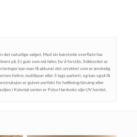
 det naturlige valget. Med sin børstede overflate har
bent på. Et gulv som må føles for å forstås. Stikkordet er
orteringer kan man få akkurat det utrykket som er ønskelig.
ten heltre, multilayer eller 3-lags parkett, og kan også få
nstruksjon er gulvet perfekt for helliming/skruing eller
oljen i Kolonial serien er Polyx Hardvoks olje UV herdet.