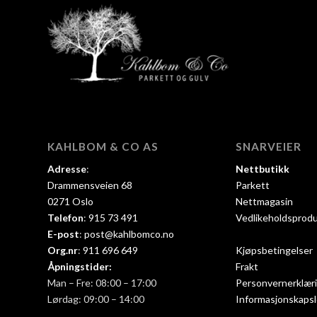
KAHLBOM & CO AS
SNARVEIER
Adresse
:
Nettbutikk
Drammensveien 68
Parkett
0271 Oslo
Nettmagasin
Telefon
:
915 73 491
Vedlikeholdsprod
E-post
:
post@kahlbomco.no
Org.nr
:
911 696 649
Kjøpsbetingelser
Åpningstider:
Frakt
Man – Fre: 08:00 – 17:00
Personvernerklær
Lørdag: 09:00 – 14:00
Informasjonskapsl