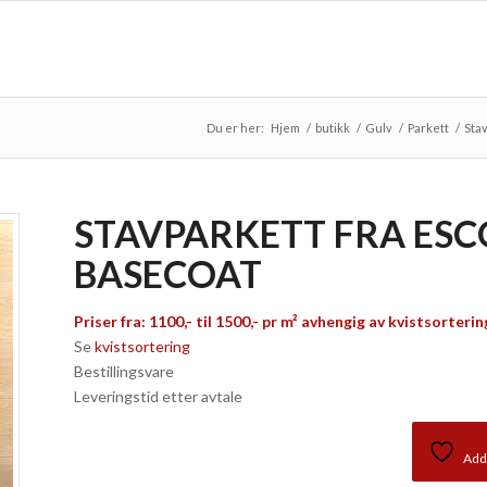
Du er her:
Hjem
/
butikk
/
Gulv
/
Parkett
/
Stav
STAVPARKETT FRA ESC
BASECOAT
Priser fra: 1100,- til 1500,- pr m² avhengig av kvistsorterin
Se
kvistsortering
Bestillingsvare
Leveringstid etter avtale
Add 