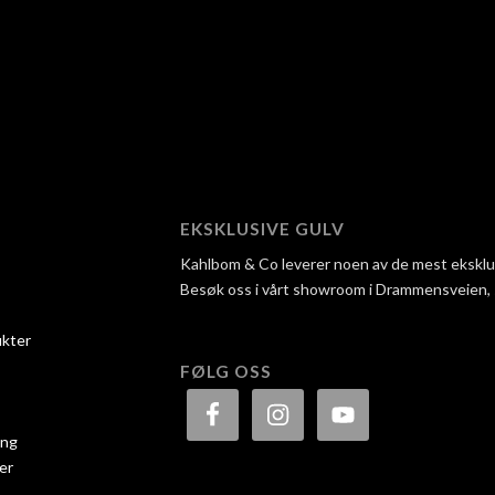
EKSKLUSIVE GULV
Kahlbom & Co leverer noen av de mest eksklusi
Besøk oss i vårt showroom i Drammensveien, så 
ukter
FØLG OSS
ing
er