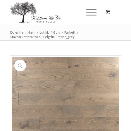
Du er her:
Hjem
/
butikk
/
Gulv
/
Parkett
/
Stavparkett fra Esco – Pelgrim – Stone_grey