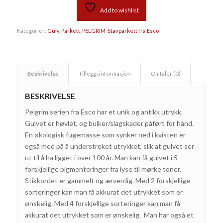
Add to wishlist
Kategorier:
Gulv
,
Parkett
,
PELGRIM
,
Stavparkett fra Esco
Beskrivelse
Tilleggsinformasjon
Omtaler (0)
BESKRIVELSE
Pelgrim serien fra Esco har et unik og antikk utrykk.
Gulvet er høvlet, og bulker/slagskader påført for hånd.
En økologisk fugemasse som synker ned i kvisten er
også med på å understreket utrykket, slik at gulvet ser
ut til å ha ligget i over 100 år. Man kan få gulvet i 5
forskjellige pigmenteringer fra lyse til mørke toner.
Stikkordet er gammelt og ærverdig. Med 2 forskjellige
sorteringer kan man få akkurat det utrykket som er
ønskelig. Med 4 forskjellige sorteringer kan man få
akkurat det utrykket som er ønskelig. Man har også et