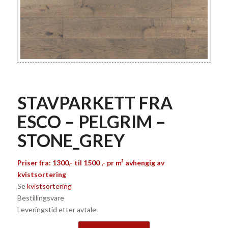
STAVPARKETT FRA
ESCO – PELGRIM –
STONE_GREY
Priser fra: 1300,- til 1500 ,- pr m² avhengig av
kvistsortering
Se
kvistsortering
Bestillingsvare
Leveringstid etter avtale