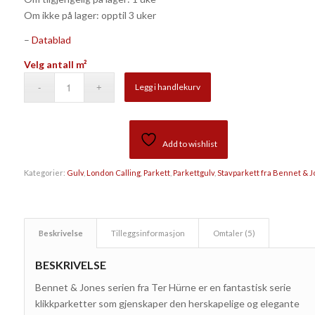
5
kundevurderinger
Om ikke på lager: opptil 3 uker
–
Datablad
Velg antall m²
Legg i handlekurv
Add to wishlist
Kategorier:
Gulv
,
London Calling
,
Parkett
,
Parkettgulv
,
Stavparkett fra Bennet & 
Beskrivelse
Tilleggsinformasjon
Omtaler (5)
BESKRIVELSE
Bennet & Jones serien fra Ter Hürne er en fantastisk serie
klikkparketter som gjenskaper den herskapelige og elegante