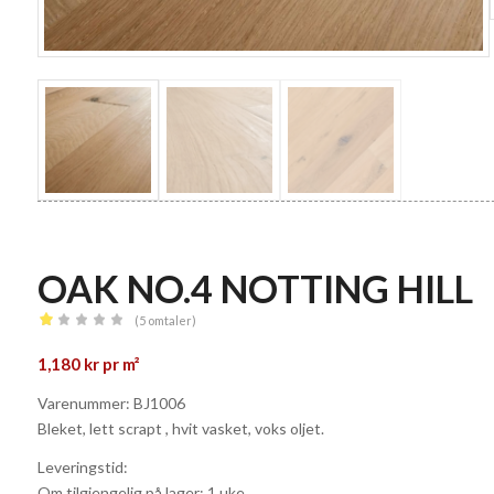
OAK NO.4 NOTTING HILL
(
5
omtaler)
Vurdert
1,180
kr
pr m²
1.00
av
Varenummer: BJ1006
5
Bleket, lett scrapt , hvit vasket, voks oljet.
basert
Leveringstid:
på
Om tilgjengelig på lager: 1 uke