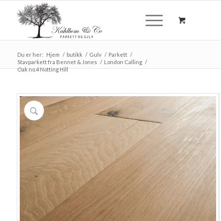
Du er her:
Hjem
/
butikk
/
Gulv
/
Parkett
/
Stavparkett fra Bennet & Jones
/
London Calling
/
Oak no.4 Notting Hill