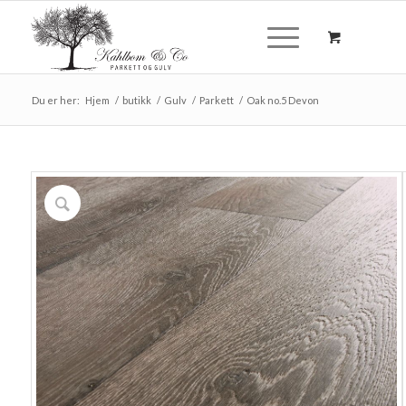
Du er her:
Hjem
/
butikk
/
Gulv
/
Parkett
/
Oak no.5 Devon