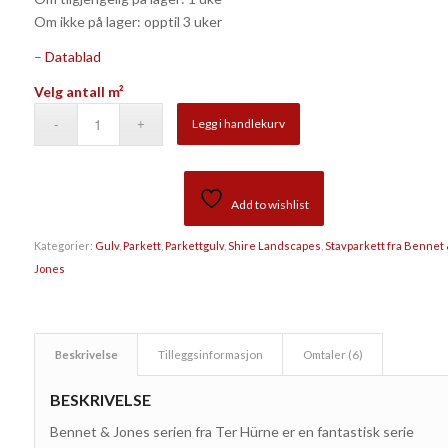
6
kundevurderinger
Om ikke på lager: opptil 3 uker
–
Datablad
Velg antall m²
Legg i handlekurv
Add to wishlist
Kategorier:
Gulv
,
Parkett
,
Parkettgulv
,
Shire Landscapes
,
Stavparkett fra Bennet
Jones
Beskrivelse
Tilleggsinformasjon
Omtaler (6)
BESKRIVELSE
Bennet & Jones serien fra Ter Hürne er en fantastisk serie