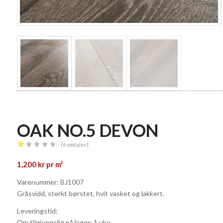
OAK NO.5 DEVON
(
6
omtaler)
Vurdert
1,200
kr
pr m²
1.00
av
Varenummer: BJ1007
5
Gråsvidd, sterkt børstet, hvit vasket og lakkert.
basert
Leveringstid:
på
Om tilgjengelig på lager: 1 uke