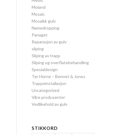
Medis
Moland
Mosaic
Mosaikk gulv
Namedropping
Panaget
Reparasjon av gulv
sliping
Sliping av trapp
Sliping og overflatebehandling
Spesialdesign
Ter Hürne – Bennet & Jones
Trappeinstallasjon
Uncategorized
Våre produsenter
Vedlikehold av gulv
STIKKORD