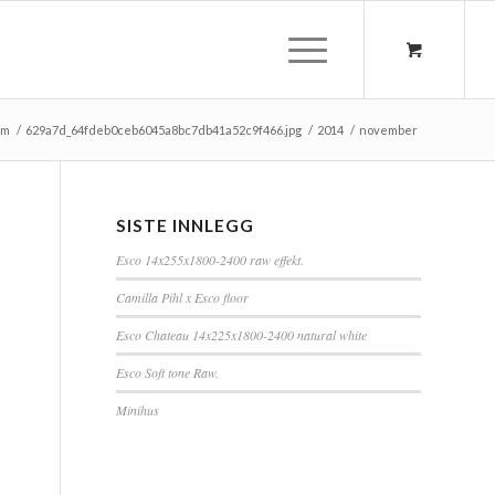
em
/
629a7d_64fdeb0ceb6045a8bc7db41a52c9f466.jpg
/
2014
/
november
SISTE INNLEGG
Esco 14x255x1800-2400 raw effekt.
Camilla Pihl x Esco floor
Esco Chateau 14x225x1800-2400 natural white
Esco Soft tone Raw.
Minihus