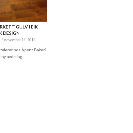
RKETT GULV I EIK
K DESIGN
r
/
november 11, 2014
stalerer hos Åpent Bakeri
 ny avdeling…