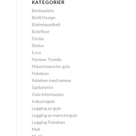
KATEGORIER
Benkeplate
Biofil Design
Biokompatibelt
Bolefloor
Deska
Ekebo
Esco
Fiemme Tremila
Firkantmønster gulv
Fiskeben
fiskeben med ramme
Garbelotto
Gulv informasjon
Industrigulv
Legging av gulv
Legging av mønstergulv
Legging Fiskeben
Mafi