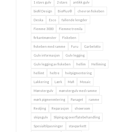
1 stavs gulv
2 stavs
antikk gulv
biofil Design
BioPlus©
chevron fiskeben
Deska
Esco
fallende lengder
Fiemme 3000
Fiemme tremila
firkantmønster
Fiskeben
fiskeben med ramme
Furu
Garbelotto
Gulv informasjon
Gulv legging
Gulv legging av fiskeben
hellim
Helliming
hellimt
heltre
hvitpigmentering
Lakkering
Lærk
Mafi
Mosaic
Mønstergulv
mønstergulv med ramme
mørk pigmenmtering
Panaget
ramme
Reoljing
Reparasjon
showroom
skipsgulv
Sliping og overflatebehandling
Spesialtilpasninger
stavparkett