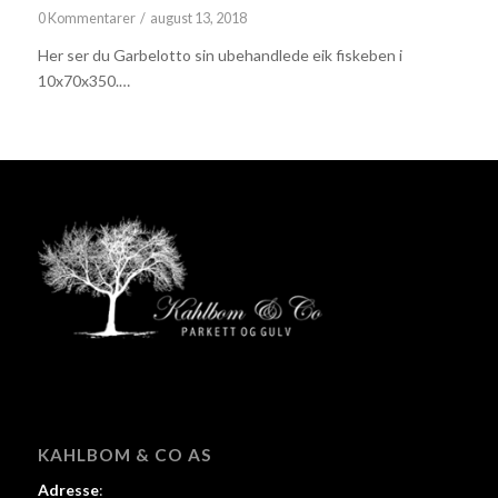
0 Kommentarer
/
august 13, 2018
Her ser du Garbelotto sin ubehandlede eik fiskeben i
10x70x350.…
KAHLBOM & CO AS
Adresse
: