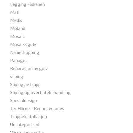
Legging Fiskeben
Mafi
Medis
Moland
Mosaic
Mosaikk gulv
Namedropping
Panaget
Reparasjon av gulv
sliping
Sliping av trapp
Sliping og overflatebehandling
Spesialdesign
Ter Hürne – Bennet & Jones
Trappeinstallasjon
Uncategorized
Våre produsenter