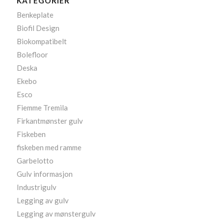
KATEGORIER
Benkeplate
Biofil Design
Biokompatibelt
Bolefloor
Deska
Ekebo
Esco
Fiemme Tremila
Firkantmønster gulv
Fiskeben
fiskeben med ramme
Garbelotto
Gulv informasjon
Industrigulv
Legging av gulv
Legging av mønstergulv