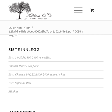
Du er her:
Hjem
/
629a7d_64fdeb0ceb6045a8bc7db41a52c9f466.jpg
/
2018
/
august
SISTE INNLEGG
Esco 14x255x1800-2400 raw effekt.
Camilla Pihl x Esco floor
Esco Chateau 14x225x1800-2400 natural white
Esco Soft tone Raw.
Minihus