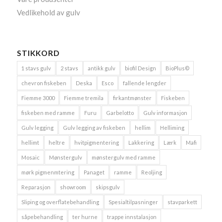
Vedlikehold av gulv
STIKKORD
1 stavs gulv
2 stavs
antikk gulv
biofil Design
BioPlus©
chevron fiskeben
Deska
Esco
fallende lengder
Fiemme 3000
Fiemme tremila
firkantmønster
Fiskeben
fiskeben med ramme
Furu
Garbelotto
Gulv informasjon
Gulv legging
Gulv legging av fiskeben
hellim
Helliming
hellimt
heltre
hvitpigmentering
Lakkering
Lærk
Mafi
Mosaic
Mønstergulv
mønstergulv med ramme
mørk pigmenmtering
Panaget
ramme
Reoljing
Reparasjon
showroom
skipsgulv
Sliping og overflatebehandling
Spesialtilpasninger
stavparkett
såpebehandling
ter hurne
trappe innstalasjon