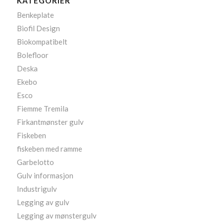
KATEGORIER
Benkeplate
Biofil Design
Biokompatibelt
Bolefloor
Deska
Ekebo
Esco
Fiemme Tremila
Firkantmønster gulv
Fiskeben
fiskeben med ramme
Garbelotto
Gulv informasjon
Industrigulv
Legging av gulv
Legging av mønstergulv