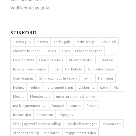
Vedlikehold av gulv
STIKKORD
1 stavs gulv
2 stavs
antikk gulv
biofil Design
BioPlus©
chevron fiskeben
Deska
Esco
fallende lengder
Fiemme 3000
Fiemme tremila
firkantmønster
Fiskeben
fiskeben med ramme
Furu
Garbelotto
Gulv informasjon
Gulv legging
Gulv legging av fiskeben
hellim
Helliming
hellimt
heltre
hvitpigmentering
Lakkering
Lærk
Mafi
Mosaic
Mønstergulv
mønstergulv med ramme
mørk pigmenmtering
Panaget
ramme
Reoljing
Reparasjon
showroom
skipsgulv
Sliping og overflatebehandling
Spesialtilpasninger
stavparkett
såpebehandling
ter hurne
trappe innstalasjon