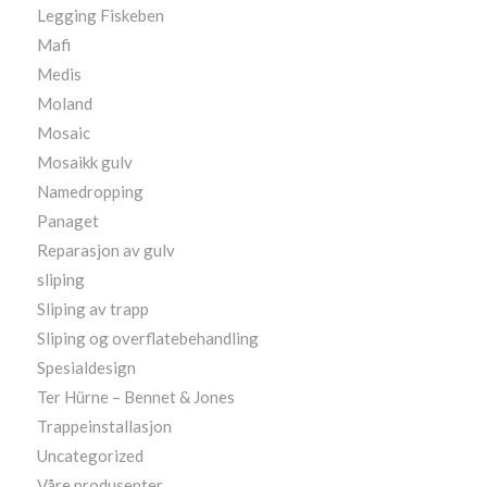
Legging Fiskeben
Mafi
Medis
Moland
Mosaic
Mosaikk gulv
Namedropping
Panaget
Reparasjon av gulv
sliping
Sliping av trapp
Sliping og overflatebehandling
Spesialdesign
Ter Hürne – Bennet & Jones
Trappeinstallasjon
Uncategorized
Våre produsenter