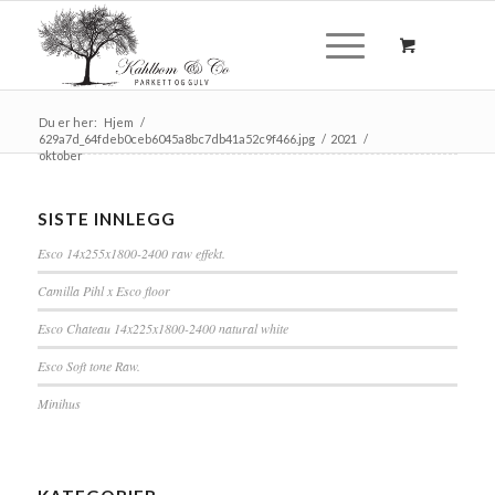
Du er her:
Hjem
/
629a7d_64fdeb0ceb6045a8bc7db41a52c9f466.jpg
/
2021
/
oktober
SISTE INNLEGG
Esco 14x255x1800-2400 raw effekt.
Camilla Pihl x Esco floor
Esco Chateau 14x225x1800-2400 natural white
Esco Soft tone Raw.
Minihus