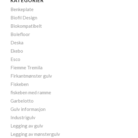
KATEGORIER
Benkeplate
Biofil Design
Biokompatibelt
Bolefloor
Deska
Ekebo
Esco
Fiemme Tremila
Firkantmønster gulv
Fiskeben
fiskeben med ramme
Garbelotto
Gulv informasjon
Industrigulv
Legging av gulv
Legging av mønstergulv