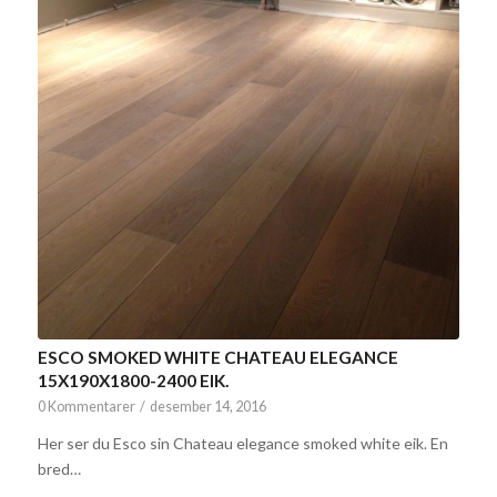
ESCO SMOKED WHITE CHATEAU ELEGANCE
15X190X1800-2400 EIK.
0 Kommentarer
/
desember 14, 2016
Her ser du Esco sin Chateau elegance smoked white eik. En
bred…