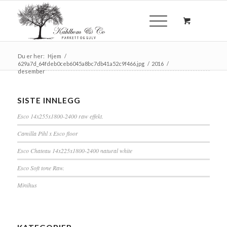
Du er her:
Hjem
/
629a7d_64fdeb0ceb6045a8bc7db41a52c9f466.jpg
/
2016
/
desember
SISTE INNLEGG
Esco 14x255x1800-2400 raw effekt.
Camilla Pihl x Esco floor
Esco Chateau 14x225x1800-2400 natural white
Esco Soft tone Raw.
Minihus