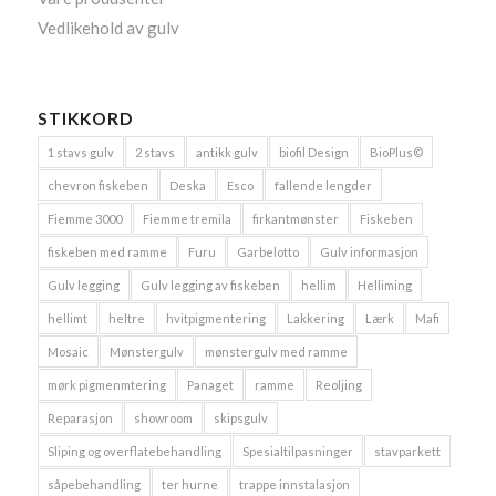
Vedlikehold av gulv
STIKKORD
1 stavs gulv
2 stavs
antikk gulv
biofil Design
BioPlus©
chevron fiskeben
Deska
Esco
fallende lengder
Fiemme 3000
Fiemme tremila
firkantmønster
Fiskeben
fiskeben med ramme
Furu
Garbelotto
Gulv informasjon
Gulv legging
Gulv legging av fiskeben
hellim
Helliming
hellimt
heltre
hvitpigmentering
Lakkering
Lærk
Mafi
Mosaic
Mønstergulv
mønstergulv med ramme
mørk pigmenmtering
Panaget
ramme
Reoljing
Reparasjon
showroom
skipsgulv
Sliping og overflatebehandling
Spesialtilpasninger
stavparkett
såpebehandling
ter hurne
trappe innstalasjon