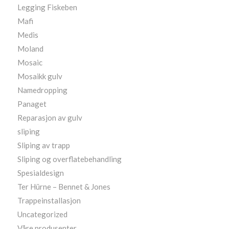
Legging Fiskeben
Mafi
Medis
Moland
Mosaic
Mosaikk gulv
Namedropping
Panaget
Reparasjon av gulv
sliping
Sliping av trapp
Sliping og overflatebehandling
Spesialdesign
Ter Hürne – Bennet & Jones
Trappeinstallasjon
Uncategorized
Våre produsenter