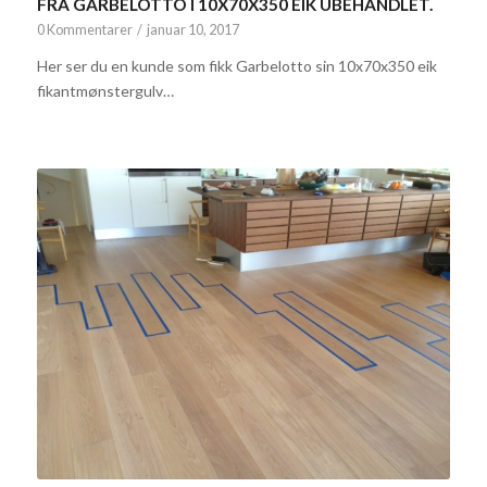
FRA GARBELOTTO I 10X70X350 EIK UBEHANDLET.
0 Kommentarer
/
januar 10, 2017
Her ser du en kunde som fikk Garbelotto sin 10x70x350 eik
fikantmønstergulv…