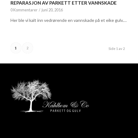
REPARASJON AV PARKETT ETTER VANNSKADE
0 Kommentarer
/
juni 20, 2016
Her ble vi kalt inn vedrørende en vannskade på et eike gulv.…
1
2
Side 1 av 2