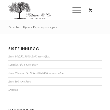
Du er her:
Hjem
/
Reparasjon av gulv
SISTE INNLEGG
Esco 14x255x1800-2400 raw effekt.
Camilla Pihl x Esco floor
Esco Chateau 14x225x1800-2400 natural white
Esco Soft tone Raw.
Minihus