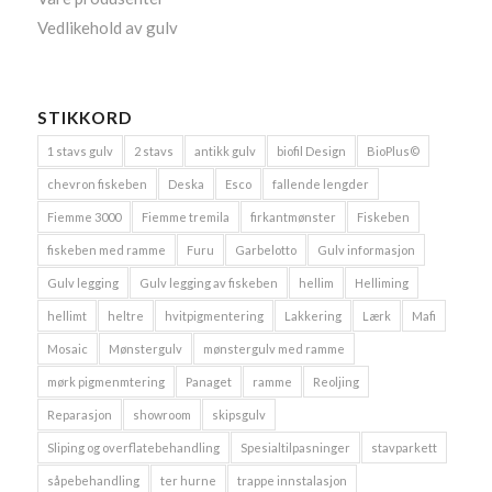
Vedlikehold av gulv
STIKKORD
1 stavs gulv
2 stavs
antikk gulv
biofil Design
BioPlus©
chevron fiskeben
Deska
Esco
fallende lengder
Fiemme 3000
Fiemme tremila
firkantmønster
Fiskeben
fiskeben med ramme
Furu
Garbelotto
Gulv informasjon
Gulv legging
Gulv legging av fiskeben
hellim
Helliming
hellimt
heltre
hvitpigmentering
Lakkering
Lærk
Mafi
Mosaic
Mønstergulv
mønstergulv med ramme
mørk pigmenmtering
Panaget
ramme
Reoljing
Reparasjon
showroom
skipsgulv
Sliping og overflatebehandling
Spesialtilpasninger
stavparkett
såpebehandling
ter hurne
trappe innstalasjon