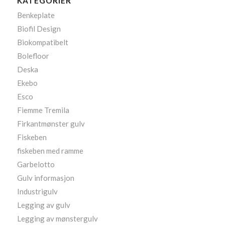
KATEGORIER
Benkeplate
Biofil Design
Biokompatibelt
Bolefloor
Deska
Ekebo
Esco
Fiemme Tremila
Firkantmønster gulv
Fiskeben
fiskeben med ramme
Garbelotto
Gulv informasjon
Industrigulv
Legging av gulv
Legging av mønstergulv