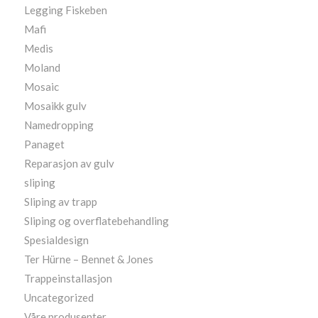
Legging Fiskeben
Mafi
Medis
Moland
Mosaic
Mosaikk gulv
Namedropping
Panaget
Reparasjon av gulv
sliping
Sliping av trapp
Sliping og overflatebehandling
Spesialdesign
Ter Hürne – Bennet & Jones
Trappeinstallasjon
Uncategorized
Våre produsenter