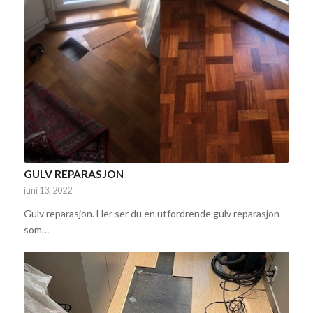
GULV REPARASJON
juni 13, 2022
Gulv reparasjon. Her ser du en utfordrende gulv reparasjon
som…