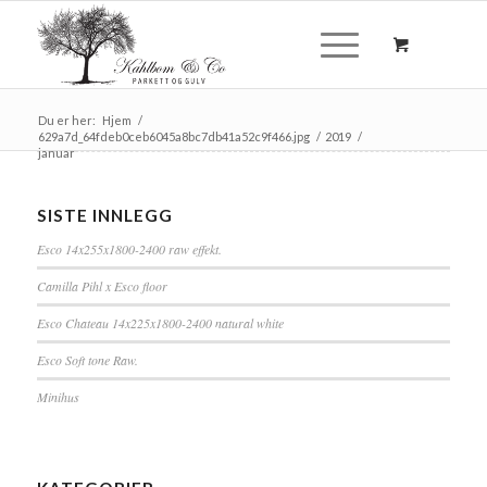
Du er her:
Hjem
/
629a7d_64fdeb0ceb6045a8bc7db41a52c9f466.jpg
/
2019
/
januar
SISTE INNLEGG
Esco 14x255x1800-2400 raw effekt.
Camilla Pihl x Esco floor
Esco Chateau 14x225x1800-2400 natural white
Esco Soft tone Raw.
Minihus