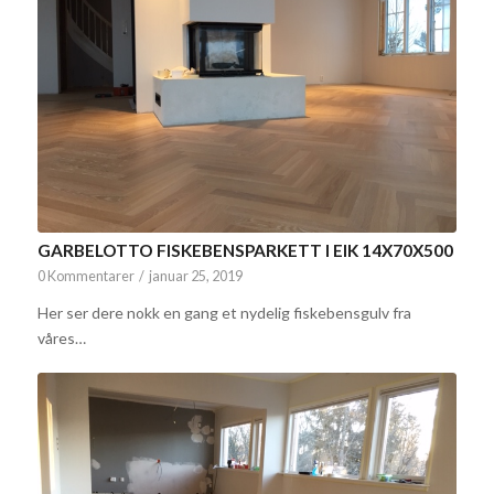
GARBELOTTO FISKEBENSPARKETT I EIK 14X70X500
0 Kommentarer
/
januar 25, 2019
Her ser dere nokk en gang et nydelig fiskebensgulv fra
våres…