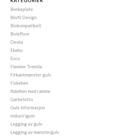
KATEGORIER
Benkeplate
Biofil Design
Biokompatibelt
Bolefloor
Deska
Ekebo
Esco
Fiemme Tremila
Firkantmønster gulv
Fiskeben
fiskeben med ramme
Garbelotto
Gulv informasjon
Industrigulv
Legging av gulv
Legging av mønstergulv