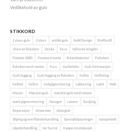
Vedlikehold av gulv
STIKKORD
1 stavs gulv
2 stavs
antikk gulv
biofil Design
BioPlus©
chevron fiskeben
Deska
Esco
fallende lengder
Fiemme 3000
Fiemme tremila
firkantmønster
Fiskeben
fiskeben med ramme
Furu
Garbelotto
Gulv informasjon
Gulv legging
Gulv legging av fiskeben
hellim
Helliming
hellimt
heltre
hvitpigmentering
Lakkering
Lærk
Mafi
Mosaic
Mønstergulv
mønstergulv med ramme
mørk pigmenmtering
Panaget
ramme
Reoljing
Reparasjon
showroom
skipsgulv
Sliping og overflatebehandling
Spesialtilpasninger
stavparkett
såpebehandling
ter hurne
trappe innstalasjon