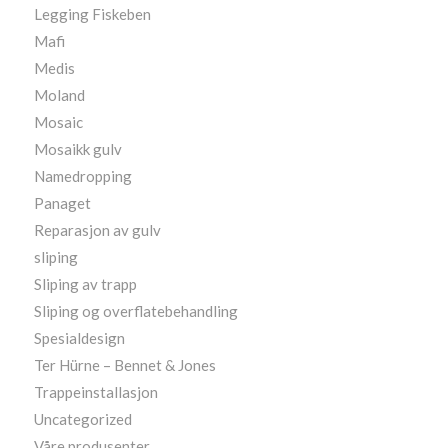
Legging Fiskeben
Mafi
Medis
Moland
Mosaic
Mosaikk gulv
Namedropping
Panaget
Reparasjon av gulv
sliping
Sliping av trapp
Sliping og overflatebehandling
Spesialdesign
Ter Hürne – Bennet & Jones
Trappeinstallasjon
Uncategorized
Våre produsenter