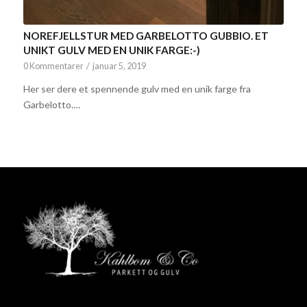
NOREFJELLSTUR MED GARBELOTTO GUBBIO. ET
UNIKT GULV MED EN UNIK FARGE:-)
0 Kommentarer
/
januar 5, 2019
Her ser dere et spennende gulv med en unik farge fra
Garbelotto.…