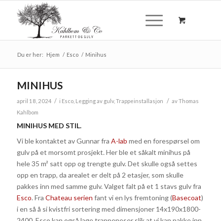
Du er her:
Hjem
/
Esco
/
Minihus
MINIHUS
/
/
april 18, 2024
i
Esco
,
Legging av gulv
,
Trappeinstallasjon
av
Thomas
Kahlbom
MINIHUS MED STIL.
Vi ble kontaktet av Gunnar fra
A-lab
med en forespørsel om
gulv på et morsomt prosjekt. Her ble et såkalt minihus på
hele 35 m² satt opp og trengte gulv. Det skulle også settes
opp en trapp, da arealet er delt på 2 etasjer, som skulle
pakkes inn med samme gulv. Valget falt på et 1 stavs gulv fra
Esco
. Fra
Chateau serien
fant vi en lys fremtoning (
Basecoat
)
i en så å si kvistfri sortering med dimensjoner 14x190x1800-
2400. Esco kan også lage trappeneser slik at vi kan pakke inn