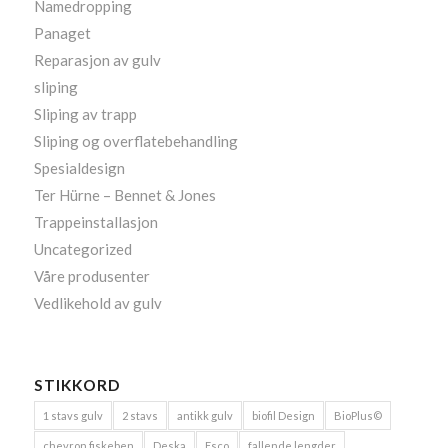
Namedropping
Panaget
Reparasjon av gulv
sliping
Sliping av trapp
Sliping og overflatebehandling
Spesialdesign
Ter Hürne – Bennet & Jones
Trappeinstallasjon
Uncategorized
Våre produsenter
Vedlikehold av gulv
STIKKORD
1 stavs gulv
2 stavs
antikk gulv
biofil Design
BioPlus©
chevron fiskeben
Deska
Esco
fallende lengder