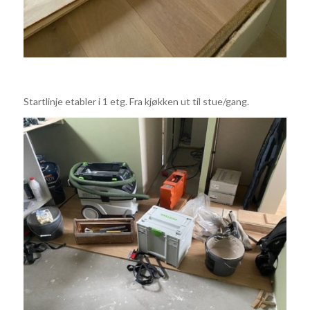
Startlinje etabler i 1 etg. Fra kjøkken ut til stue/gang.