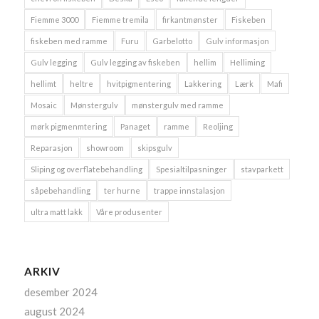
Fiemme 3000
Fiemme tremila
firkantmønster
Fiskeben
fiskeben med ramme
Furu
Garbelotto
Gulv informasjon
Gulv legging
Gulv legging av fiskeben
hellim
Helliming
hellimt
heltre
hvitpigmentering
Lakkering
Lærk
Mafi
Mosaic
Mønstergulv
mønstergulv med ramme
mørk pigmenmtering
Panaget
ramme
Reoljing
Reparasjon
showroom
skipsgulv
Sliping og overflatebehandling
Spesialtilpasninger
stavparkett
såpebehandling
ter hurne
trappe innstalasjon
ultra matt lakk
Våre produsenter
ARKIV
desember 2024
august 2024