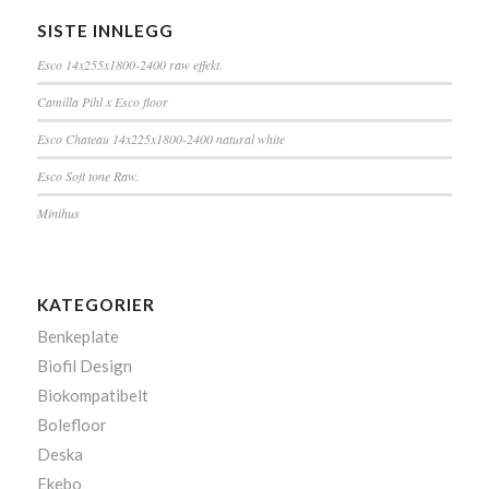
SISTE INNLEGG
Esco 14x255x1800-2400 raw effekt.
Camilla Pihl x Esco floor
Esco Chateau 14x225x1800-2400 natural white
Esco Soft tone Raw.
Minihus
KATEGORIER
Benkeplate
Biofil Design
Biokompatibelt
Bolefloor
Deska
Ekebo