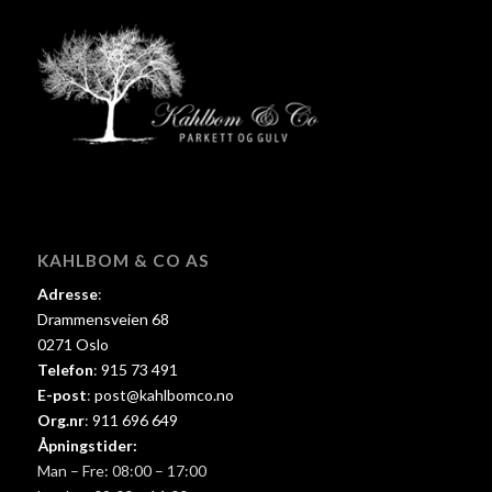
KAHLBOM & CO AS
Adresse
:
Drammensveien 68
0271 Oslo
Telefon
:
915 73 491
E-post
:
post@kahlbomco.no
Org.nr
:
911 696 649
Åpningstider:
Man – Fre: 08:00 – 17:00