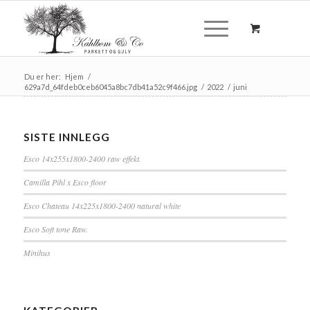
Du er her:
Hjem
/
629a7d_64fdeb0ceb6045a8bc7db41a52c9f466.jpg
/
2022
/
juni
SISTE INNLEGG
Esco 14x255x1800-2400 raw effekt.
Camilla Pihl x Esco floor
Esco Chateau 14x225x1800-2400 natural white
Esco Soft tone Raw.
Minihus