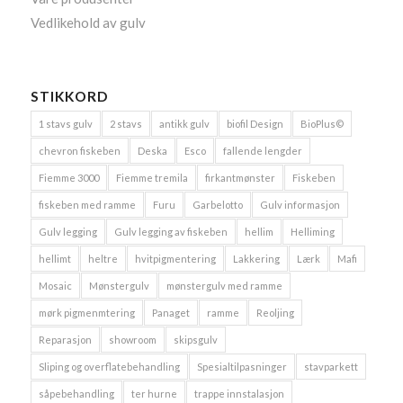
Vedlikehold av gulv
STIKKORD
1 stavs gulv
2 stavs
antikk gulv
biofil Design
BioPlus©
chevron fiskeben
Deska
Esco
fallende lengder
Fiemme 3000
Fiemme tremila
firkantmønster
Fiskeben
fiskeben med ramme
Furu
Garbelotto
Gulv informasjon
Gulv legging
Gulv legging av fiskeben
hellim
Helliming
hellimt
heltre
hvitpigmentering
Lakkering
Lærk
Mafi
Mosaic
Mønstergulv
mønstergulv med ramme
mørk pigmenmtering
Panaget
ramme
Reoljing
Reparasjon
showroom
skipsgulv
Sliping og overflatebehandling
Spesialtilpasninger
stavparkett
såpebehandling
ter hurne
trappe innstalasjon