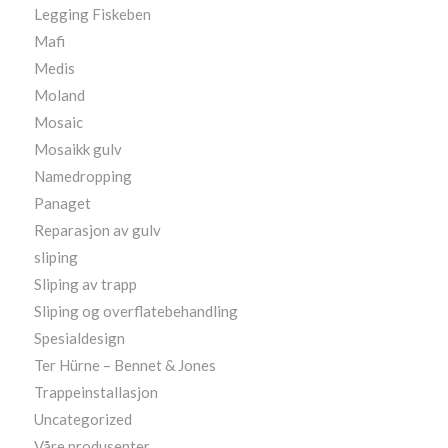
Legging Fiskeben
Mafi
Medis
Moland
Mosaic
Mosaikk gulv
Namedropping
Panaget
Reparasjon av gulv
sliping
Sliping av trapp
Sliping og overflatebehandling
Spesialdesign
Ter Hürne – Bennet & Jones
Trappeinstallasjon
Uncategorized
Våre produsenter