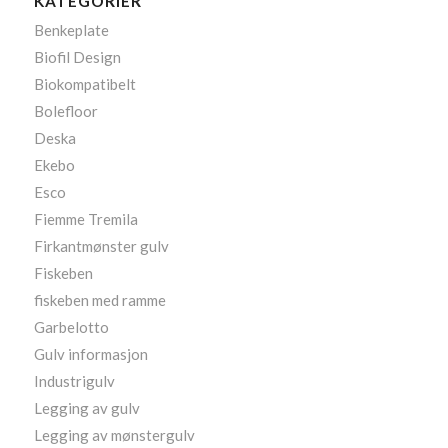
KATEGORIER
Benkeplate
Biofil Design
Biokompatibelt
Bolefloor
Deska
Ekebo
Esco
Fiemme Tremila
Firkantmønster gulv
Fiskeben
fiskeben med ramme
Garbelotto
Gulv informasjon
Industrigulv
Legging av gulv
Legging av mønstergulv