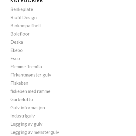
KATEGORIER
Benkeplate
Biofil Design
Biokompatibelt
Bolefloor
Deska
Ekebo
Esco
Fiemme Tremila
Firkantmønster gulv
Fiskeben
fiskeben med ramme
Garbelotto
Gulv informasjon
Industrigulv
Legging av gulv
Legging av mønstergulv