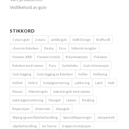
Vedlikehold av gulv
STIKKORD
1 stavs gulv
2 stavs
antikk gulv
biofil Design
BioPlus©
chevron fiskeben
Deska
Esco
fallende lengder
Fiemme 3000
Fiemme tremila
firkantmønster
Fiskeben
fiskeben med ramme
Furu
Garbelotto
Gulv informasjon
Gulv legging
Gulv legging av fiskeben
hellim
Helliming
hellimt
heltre
hvitpigmentering
Lakkering
Lærk
Mafi
Mosaic
Mønstergulv
mønstergulv med ramme
mørk pigmenmtering
Panaget
ramme
Reoljing
Reparasjon
showroom
skipsgulv
Sliping og overflatebehandling
Spesialtilpasninger
stavparkett
såpebehandling
ter hurne
trappe innstalasjon