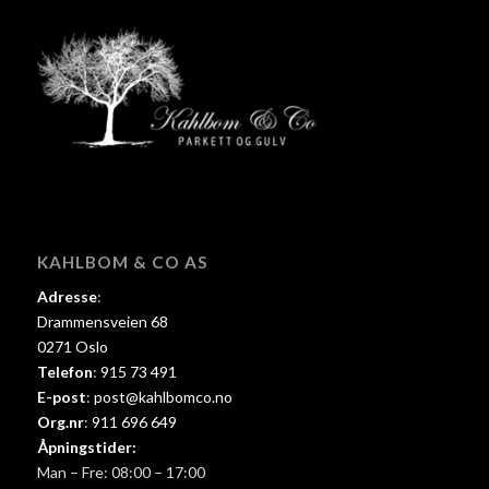
KAHLBOM & CO AS
Adresse
:
Drammensveien 68
0271 Oslo
Telefon
:
915 73 491
E-post
:
post@kahlbomco.no
Org.nr
:
911 696 649
Åpningstider:
Man – Fre: 08:00 – 17:00