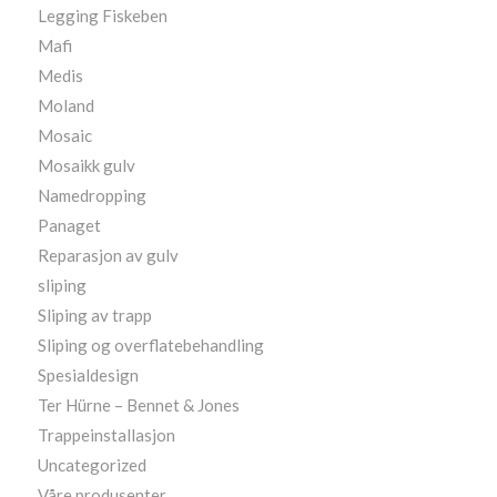
Legging Fiskeben
Mafi
Medis
Moland
Mosaic
Mosaikk gulv
Namedropping
Panaget
Reparasjon av gulv
sliping
Sliping av trapp
Sliping og overflatebehandling
Spesialdesign
Ter Hürne – Bennet & Jones
Trappeinstallasjon
Uncategorized
Våre produsenter