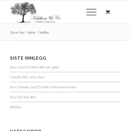
Du er her:
Hjem
/
hellim
SISTE INNLEGG
Esco 14x255x1800-2400 raw effekt.
Camilla Pihl x Esco floor
Esco Chateau 14x225x1800-2400 natural white
Esco Soft tone Raw.
Minihus