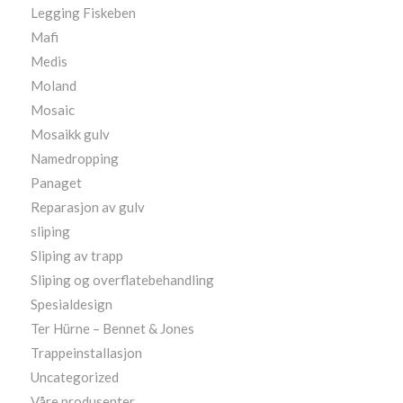
Legging Fiskeben
Mafi
Medis
Moland
Mosaic
Mosaikk gulv
Namedropping
Panaget
Reparasjon av gulv
sliping
Sliping av trapp
Sliping og overflatebehandling
Spesialdesign
Ter Hürne – Bennet & Jones
Trappeinstallasjon
Uncategorized
Våre produsenter