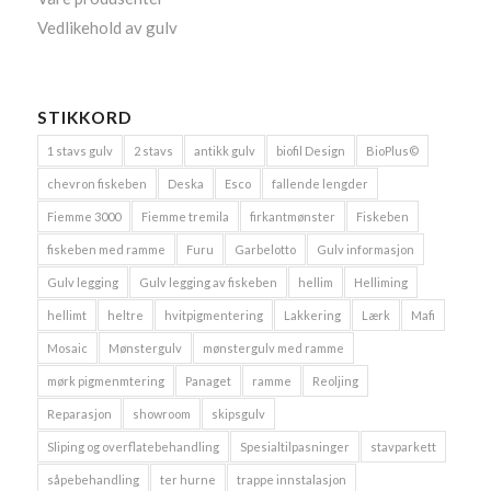
Vedlikehold av gulv
STIKKORD
1 stavs gulv
2 stavs
antikk gulv
biofil Design
BioPlus©
chevron fiskeben
Deska
Esco
fallende lengder
Fiemme 3000
Fiemme tremila
firkantmønster
Fiskeben
fiskeben med ramme
Furu
Garbelotto
Gulv informasjon
Gulv legging
Gulv legging av fiskeben
hellim
Helliming
hellimt
heltre
hvitpigmentering
Lakkering
Lærk
Mafi
Mosaic
Mønstergulv
mønstergulv med ramme
mørk pigmenmtering
Panaget
ramme
Reoljing
Reparasjon
showroom
skipsgulv
Sliping og overflatebehandling
Spesialtilpasninger
stavparkett
såpebehandling
ter hurne
trappe innstalasjon