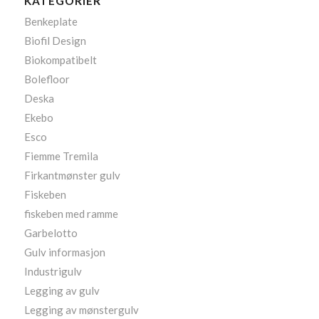
KATEGORIER
Benkeplate
Biofil Design
Biokompatibelt
Bolefloor
Deska
Ekebo
Esco
Fiemme Tremila
Firkantmønster gulv
Fiskeben
fiskeben med ramme
Garbelotto
Gulv informasjon
Industrigulv
Legging av gulv
Legging av mønstergulv