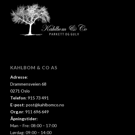
KAHLBOM & CO AS
Adresse
:
Drammensveien 68
0271 Oslo
Telefon
:
915 73 491
E-post
:
post@kahlbomco.no
Org.nr
:
911 696 649
Åpningstider:
Man – Fre: 08:00 – 17:00
Lørdag: 09:00 – 14:00