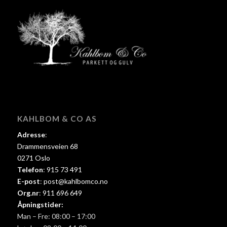
KAHLBOM & CO AS
Adresse
:
Drammensveien 68
0271 Oslo
Telefon
:
915 73 491
E-post
:
post@kahlbomco.no
Org.nr
:
911 696 649
Åpningstider:
Man – Fre: 08:00 – 17:00