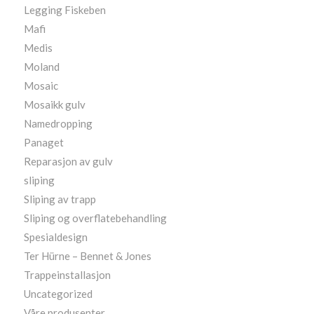
Legging Fiskeben
Mafi
Medis
Moland
Mosaic
Mosaikk gulv
Namedropping
Panaget
Reparasjon av gulv
sliping
Sliping av trapp
Sliping og overflatebehandling
Spesialdesign
Ter Hürne – Bennet & Jones
Trappeinstallasjon
Uncategorized
Våre produsenter