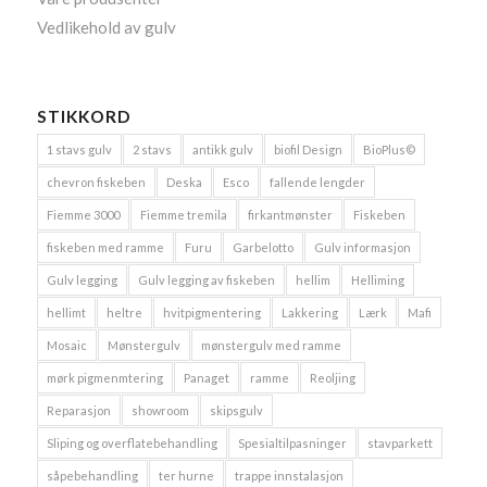
Vedlikehold av gulv
STIKKORD
1 stavs gulv
2 stavs
antikk gulv
biofil Design
BioPlus©
chevron fiskeben
Deska
Esco
fallende lengder
Fiemme 3000
Fiemme tremila
firkantmønster
Fiskeben
fiskeben med ramme
Furu
Garbelotto
Gulv informasjon
Gulv legging
Gulv legging av fiskeben
hellim
Helliming
hellimt
heltre
hvitpigmentering
Lakkering
Lærk
Mafi
Mosaic
Mønstergulv
mønstergulv med ramme
mørk pigmenmtering
Panaget
ramme
Reoljing
Reparasjon
showroom
skipsgulv
Sliping og overflatebehandling
Spesialtilpasninger
stavparkett
såpebehandling
ter hurne
trappe innstalasjon