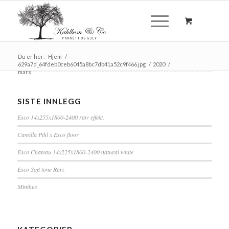
Du er her:
Hjem
/
629a7d_64fdeb0ceb6045a8bc7db41a52c9f466.jpg
/
2020
/
mars
SISTE INNLEGG
Esco 14x255x1800-2400 raw effekt.
Camilla Pihl x Esco floor
Esco Chateau 14x225x1800-2400 natural white
Esco Soft tone Raw.
Minihus