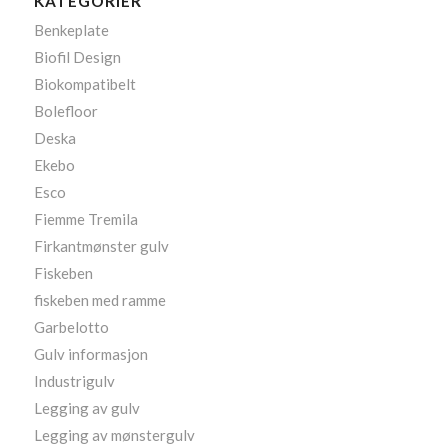
KATEGORIER
Benkeplate
Biofil Design
Biokompatibelt
Bolefloor
Deska
Ekebo
Esco
Fiemme Tremila
Firkantmønster gulv
Fiskeben
fiskeben med ramme
Garbelotto
Gulv informasjon
Industrigulv
Legging av gulv
Legging av mønstergulv