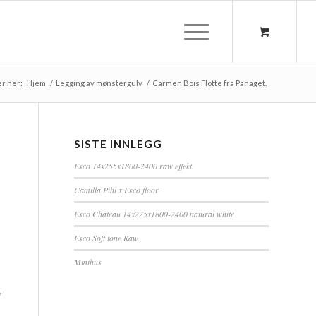
er her:
Hjem
/
Legging av mønstergulv
/
Carmen Bois Flotte fra Panaget.
SISTE INNLEGG
Esco 14x255x1800-2400 raw effekt.
Camilla Pihl x Esco floor
Esco Chateau 14x225x1800-2400 natural white
Esco Soft tone Raw.
Minihus
,