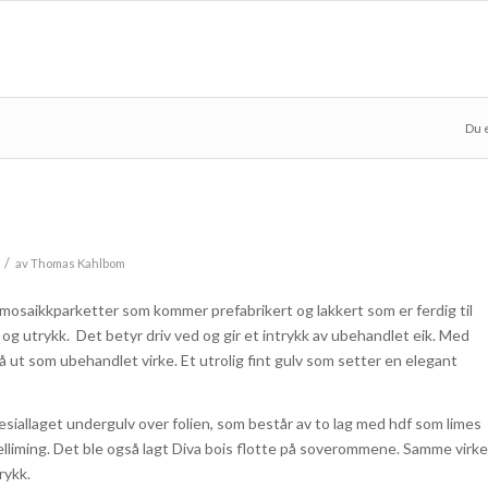
Du 
/
av
Thomas Kahlbom
 mosaikkparketter som kommer prefabrikert og lakkert som er ferdig til
 og utrykk. Det betyr driv ved og gir et intrykk av ubehandlet eik. Med
å ut som ubehandlet virke. Et utrolig fint gulv som setter en elegant
pesiallaget undergulv over folien, som består av to lag med hdf som limes
helliming. Det ble også lagt Diva bois flotte på soverommene. Samme virke
rykk.