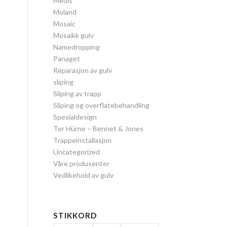
Medis
Moland
Mosaic
Mosaikk gulv
Namedropping
Panaget
Reparasjon av gulv
sliping
Sliping av trapp
Sliping og overflatebehandling
Spesialdesign
Ter Hürne – Bennet & Jones
Trappeinstallasjon
Uncategorized
Våre produsenter
Vedlikehold av gulv
STIKKORD