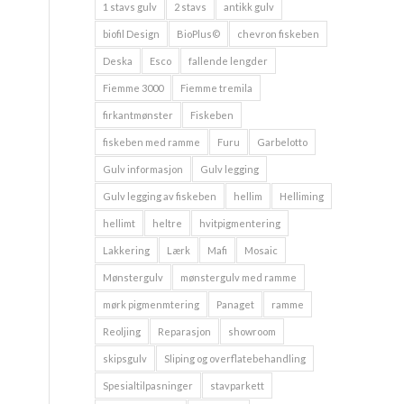
1 stavs gulv
2 stavs
antikk gulv
biofil Design
BioPlus©
chevron fiskeben
Deska
Esco
fallende lengder
Fiemme 3000
Fiemme tremila
firkantmønster
Fiskeben
fiskeben med ramme
Furu
Garbelotto
Gulv informasjon
Gulv legging
Gulv legging av fiskeben
hellim
Helliming
hellimt
heltre
hvitpigmentering
Lakkering
Lærk
Mafi
Mosaic
Mønstergulv
mønstergulv med ramme
mørk pigmenmtering
Panaget
ramme
Reoljing
Reparasjon
showroom
skipsgulv
Sliping og overflatebehandling
Spesialtilpasninger
stavparkett