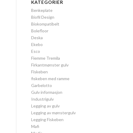
KATEGORIER
Benkeplate
Biofil Design
Biokompatibelt
Bolefloor
Deska
Ekebo
Esco
Fiemme Tremila
Firkantmønster gulv
Fiskeben
fiskeben med ramme
Garbelotto
Gulv informasjon
Industrigulv
Legging av gulv
Legging av mønstergulv
Legging Fiskeben
Mafi