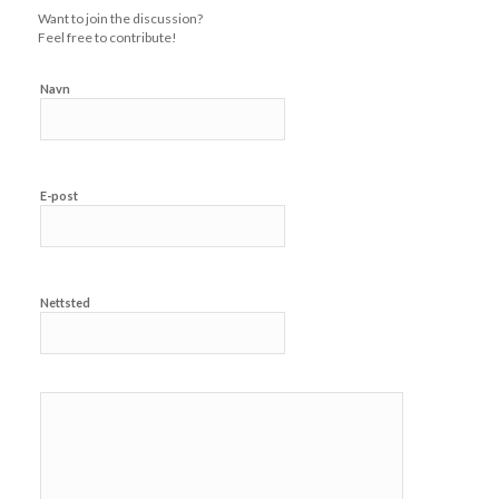
Want to join the discussion?
Feel free to contribute!
Navn
E-post
Nettsted