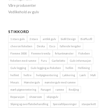
Våre produsenter
Vedlikehold av gulv
STIKKORD
1 stavs gulv
2 stavs
antikk gulv
biofil Design
BioPlus©
chevron fiskeben
Deska
Esco
fallende lengder
Fiemme 3000
Fiemme tremila
firkantmønster
Fiskeben
fiskeben med ramme
Furu
Garbelotto
Gulv informasjon
Gulv legging
Gulv legging av fiskeben
hellim
Helliming
hellimt
heltre
hvitpigmentering
Lakkering
Lærk
Mafi
Mosaic
Mønstergulv
mønstergulv med ramme
mørk pigmenmtering
Panaget
ramme
Reoljing
Reparasjon
showroom
skipsgulv
Sliping og overflatebehandling
Spesialtilpasninger
stavparkett