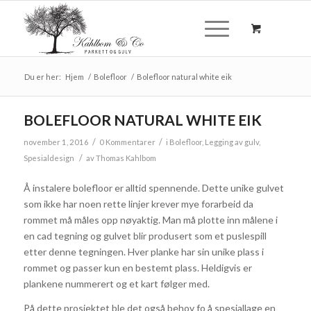
Du er her:
Hjem
/
Bolefloor
/
Bolefloor natural white eik
BOLEFLOOR NATURAL WHITE EIK
/
/
november 1, 2016
0 Kommentarer
i
Bolefloor
,
Legging av gulv
,
/
Spesialdesign
av
Thomas Kahlbom
Å instalere bolefloor er alltid spennende. Dette unike gulvet
som ikke har noen rette linjer krever mye forarbeid da
rommet må måles opp nøyaktig. Man må plotte inn målene i
en cad tegning og gulvet blir produsert som et puslespill
etter denne tegningen. Hver planke har sin unike plass i
rommet og passer kun en bestemt plass. Heldigvis er
plankene nummerert og et kart følger med.
På dette prosjektet ble det også behov fo å spesiallage en