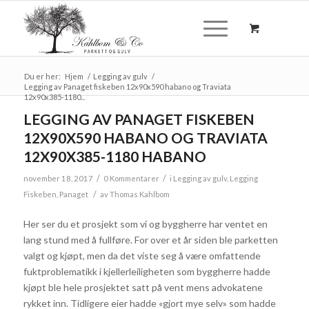
Du er her:
Hjem
/
Legging av gulv
/
Legging av Panaget fiskeben 12x90x590 habano og Traviata
12x90x385-1180...
LEGGING AV PANAGET FISKEBEN
12X90X590 HABANO OG TRAVIATA
12X90X385-1180 HABANO
/
/
november 18, 2017
0 Kommentarer
i
Legging av gulv
,
Legging
/
Fiskeben
,
Panaget
av
Thomas Kahlbom
Her ser du et prosjekt som vi og byggherre har ventet en
lang stund med å fullføre. For over et år siden ble parketten
valgt og kjøpt, men da det viste seg å være omfattende
fuktproblematikk i kjellerleiligheten som byggherre hadde
kjøpt ble hele prosjektet satt på vent mens advokatene
rykket inn. Tidligere eier hadde «gjort mye selv» som hadde