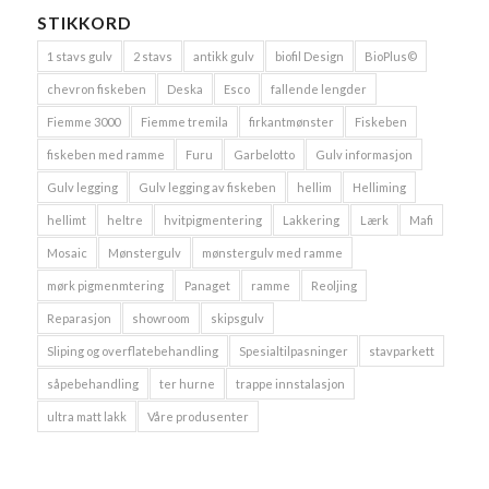
STIKKORD
1 stavs gulv
2 stavs
antikk gulv
biofil Design
BioPlus©
chevron fiskeben
Deska
Esco
fallende lengder
Fiemme 3000
Fiemme tremila
firkantmønster
Fiskeben
fiskeben med ramme
Furu
Garbelotto
Gulv informasjon
Gulv legging
Gulv legging av fiskeben
hellim
Helliming
hellimt
heltre
hvitpigmentering
Lakkering
Lærk
Mafi
Mosaic
Mønstergulv
mønstergulv med ramme
mørk pigmenmtering
Panaget
ramme
Reoljing
Reparasjon
showroom
skipsgulv
Sliping og overflatebehandling
Spesialtilpasninger
stavparkett
såpebehandling
ter hurne
trappe innstalasjon
ultra matt lakk
Våre produsenter