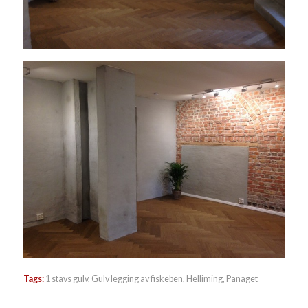
Tags:
1 stavs gulv
,
Gulv legging av fiskeben
,
Helliming
,
Panaget