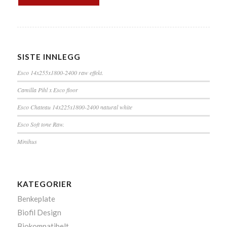
SISTE INNLEGG
Esco 14x255x1800-2400 raw effekt.
Camilla Pihl x Esco floor
Esco Chateau 14x225x1800-2400 natural white
Esco Soft tone Raw.
Minihus
KATEGORIER
Benkeplate
Biofil Design
Biokompatibelt